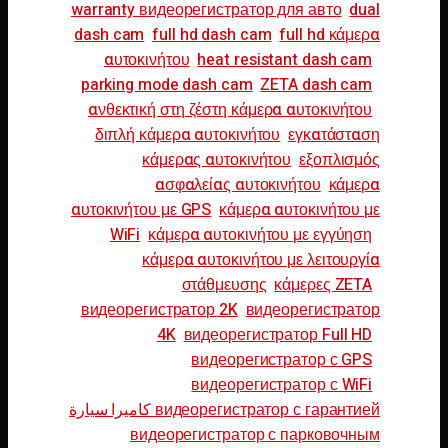
warranty видеорегистратор для авто
dual
dash cam
full hd dash cam
full hd κάμερα
αυτοκινήτου
heat resistant dash cam
parking mode dash cam
ZETA dash cam
ανθεκτική στη ζέστη κάμερα αυτοκινήτου
διπλή κάμερα αυτοκινήτου
εγκατάσταση
κάμερας αυτοκινήτου
εξοπλισμός
ασφαλείας αυτοκινήτου
κάμερα
αυτοκινήτου με GPS
κάμερα αυτοκινήτου με
WiFi
κάμερα αυτοκινήτου με εγγύηση
κάμερα αυτοκινήτου με λειτουργία
στάθμευσης
κάμερες ZETA
видеорегистратор 2K
видеорегистратор
4K
видеорегистратор Full HD
видеорегистратор с GPS
видеорегистратор с WiFi
видеорегистратор с гарантией كاميرا سيارة
видеорегистратор с парковочным