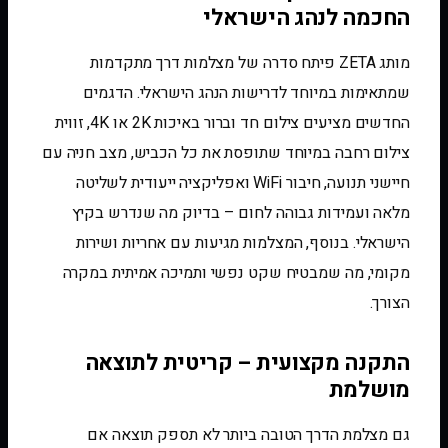
החכמה לנהג הישראלי
מותג ZETA פיתח סדרה של מצלמות דרך מתקדמות
שמתאימות במיוחד לדרישות הנהג הישראלי. הדגמים
החדשים מציעים צילום חד וברור באיכות 2K או 4K, זווית
צילום רחבה במיוחד שתופסת את כל הכביש, מצב חניה עם
חיישני תנועה, חיבור WiFi ואפליקציה ייעודית לשליטה
מלאה ועמידות גבוהה לחום – בדיוק מה שנדרש בקיץ
הישראלי. בנוסף, המצלמות מגיעות עם אחריות ושירות
מקומי, מה שמבטיח שקט נפשי ותמיכה אמיתית במקרה
הצורך.
התקנה מקצועית – קריטית לתוצאה
מושלמת
גם מצלמת הדרך הטובה ביותר לא תספק תוצאה אם