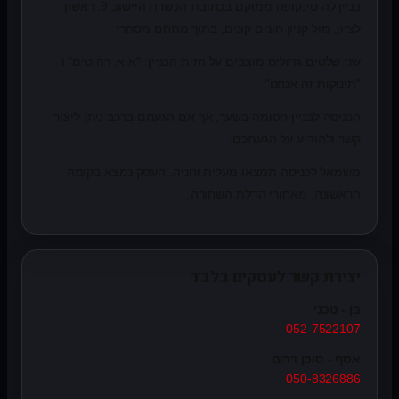
בניין לה סינקופה ממוקם בכתובת הכשרת היישוב 9, ראשון
לציון, מול קניון חונים קונים, בתוך מתחם מסחרי.
שני שלטים גדולים מוצבים על חזית הבניין: "א.א. רהיטים" ו
"תינוקות זה אנחנו".
הכניסה לבניין חסומה בשער, אך אם הגעתם ברכב ניתן ליצור
קשר ולהודיע על הגעתכם.
משמאל לכניסה תמצאו מעלית וחניה. העסק נמצא בקומה
הראשונה, מאחורי הדלת השחורה.
יצירת קשר לעסקים בלבד
בן - טכני
052-7522107
אסף - סוכן דרום
050-8326886