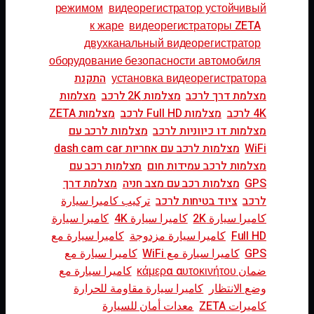
режимом
видеорегистратор устойчивый
к жаре
видеорегистраторы ZETA
двухканальный видеорегистратор
оборудование безопасности автомобиля
установка видеорегистратора
התקנת
מצלמת דרך לרכב
מצלמות 2K לרכב
מצלמות
4K לרכב
מצלמות Full HD לרכב
מצלמות ZETA
מצלמות דו כיווניות לרכב
מצלמות לרכב עם
WiFi
מצלמות לרכב עם אחריות dash cam car
מצלמות לרכב עמידות חום
מצלמות רכב עם
GPS
מצלמות רכב עם מצב חניה
מצלמת דרך
לרכב
ציוד בטיחות לרכב
تركيب كاميرا سيارة
كاميرا سيارة 2K
كاميرا سيارة 4K
كاميرا سيارة
Full HD
كاميرا سيارة مزدوجة
كاميرا سيارة مع
GPS
كاميرا سيارة مع WiFi
كاميرا سيارة مع
ضمان κάμερα αυτοκινήτου
كاميرا سيارة مع
وضع الانتظار
كاميرا سيارة مقاومة للحرارة
كاميرات ZETA
معدات أمان للسيارة