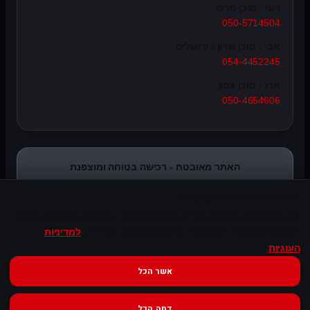
רוני - סוכן מרכז
050-5714504
אבי - סוכן שרון / ירושלים
054-4452245
ארז - סוכן צפון
050-4654606
האתר מאובטח - רכישה בטוחה ומוצפנת
האתר משתמש בעוגיות
אנו משתמשים בעוגיות חיוניות לתפעול האתר, ובעוגיות אנליטיקה ושיווק
רק לאחר אישורך. ניתן לאשר, לדחות או לבחור הגדרות.
למדיניות
העוגיות
אשר הכל
© Syncope Audio. כל הזכויות שמורות.
דחה הכל