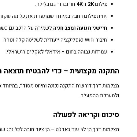
צילום
2K ו־4K
חד וברור גם בלילה.
זווית צילום רחבה במיוחד שמתעדת את כל מה שקור
חיישני תנועה ומצב חניה
לשמירה על הרכב גם כשהו
חיבור WiFi ואפליקציה ייעודית לשליטה קלה ונוחה.
עמידות גבוהה בחום – אידאלי לאקלים הישראלי.
התקנה מקצועית – כדי להבטיח תוצאה 
מצלמות דרך דורשות התקנה נכונה וחיווט מסודר, במיוחד א
ולמערכת ההפעלה.
סיכום וקריאה לפעולה
מצלמות דרך הן לא עוד גאדג’ט – הן ציוד חובה לכל נהג ש