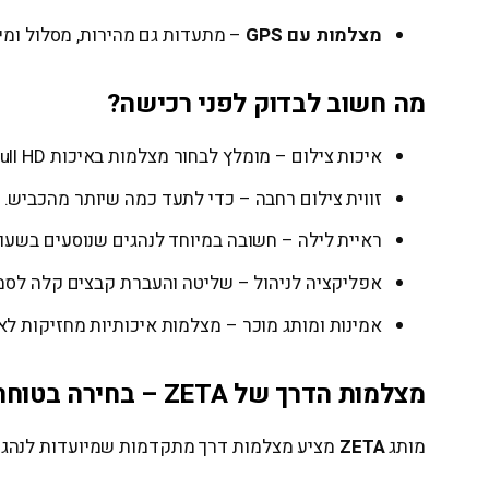
מצלמות עם GPS
– מתעדות גם מהירות, מסלול ומי
מה חשוב לבדוק לפני רכישה?
איכות צילום – מומלץ לבחור מצלמות באיכות Full HD ומעלה, ורצוי 2K או 4K.
זווית צילום רחבה – כדי לתעד כמה שיותר מהכביש.
ראיית לילה – חשובה במיוחד לנהגים שנוסעים בשעו
אפליקציה לניהול – שליטה והעברת קבצים קלה לסמ
אמינות ומותג מוכר – מצלמות איכותיות מחזיקות לא
מצלמות הדרך של ZETA – בחירה בטוחה וחכמה
מותג
ZETA
מציע מצלמות דרך מתקדמות שמיועדות לנהגי