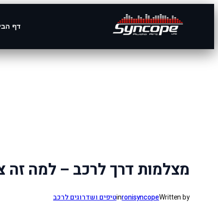
דף הבי
לדלג
לתוכן
מצלמות דרך לרכב – למה זה צי
Written by
ronisyncope
in
טיפים ושדרוגים לרכב