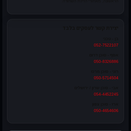
הראשונה, מאחורי הדלת השחורה.
יצירת קשר לעסקים בלבד
בן - טכני
052-7522107
אסף - סוכן דרום
050-8326886
רוני - סוכן מרכז
050-5714504
אבי - סוכן שרון / ירושלים
054-4452245
ארז - סוכן צפון
050-4654606