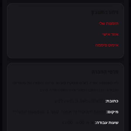
ניווט בחשבון
הזמנות שלי
אזור אישי
איפוס סיסמה
פרטי החברה
לה סינקופה אודיו בע"מ עוסקת ביבוא, שיווק והפצה של מוצרים
טכנולוגיים בתחום הסטריאו והמולטימדיה לרכב.
כתובת:
הכשרת היישוב 9, ראשון לציון
מיקום:
מתחם "תינוקות זה אנחנו", קומה 1, באמצעות המעלית
שעות עבודה:
א'-ה' 9:00 - 17:00