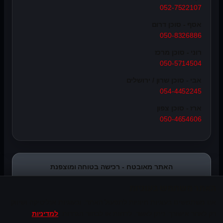
052-7522107
אסף - סוכן דרום
050-8326886
רוני - סוכן מרכז
050-5714504
אבי - סוכן שרון / ירושלים
054-4452245
ארז - סוכן צפון
050-4654606
האתר מאובטח - רכישה בטוחה ומוצפנת
האתר משתמש בעוגיות
אנו משתמשים בעוגיות חיוניות לתפעול האתר, ובעוגיות אנליטיקה ושיווק
רק לאחר אישורך. ניתן לאשר, לדחות או לבחור הגדרות.
למדיניות