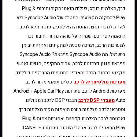
דרך, מצלמות רוורס, פנלים תואמי מקור וחיבורי Plug &
Play להתקנה מקצועית. המטרה של Syncope Audio היא
לא רק למכור מוצר. המטרה היא לספק פתרון מלא לרכב:
התאמה לפי דגם, שמירה על מראה מקורי, חיבור נכון
למערכות הרכב, תמיכה טכנית למתקינים ואחריות יבואן
בישראל. מה Syncope Audio מייבאת? Syncope Audio
מייבאת מגוון פתרונות לרכב, עבור מתקינים, חנויות ואנשי
מקצוע בתחום הרכב והאודיו. התחומים המרכזיים כוללים:
מערכות מולטימדיה לרכב
פנלים תואמי מקור לרכב
מערכות Android לרכב פתרונות Apple CarPlay ו-Android
Auto
מעבדי DSP לרכב
מגברי DSP לרכב רמקולים
וסטריאו לרכב מצלמות רוורס תואמות מקור מצלמות דרך
ואבטחה לרכב מצלמות קדמיות ואחוריות צמות Plug &
Play מתאמים לרכב אביזרי התקנה פתרונות CANBUS