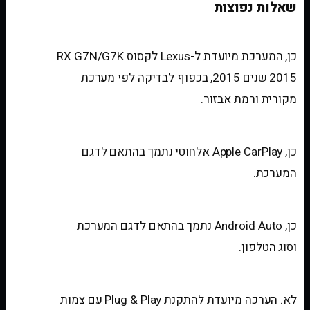
שאלות נפוצות
האם המערכת מתאימה לרכב שלי?
כן, המערכת מיועדת ל-Lexus לקסוס RX G7N/G7K
2015 שנים 2015, בכפוף לבדיקה לפי מערכת
מקורית ורמת אבזור.
האם יש Apple CarPlay אלחוטי?
כן, Apple CarPlay אלחוטי נתמך בהתאם לדגם
המערכת.
האם יש Android Auto?
כן, Android Auto נתמך בהתאם לדגם המערכת
וסוג הטלפון.
האם צריך לחתוך חוטים?
לא. הערכה מיועדת להתקנת Plug & Play עם צמות