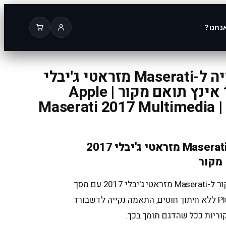
נחנו?
מערכת מולטימדיה ל-Maserati מזראטי ג'יבלי
2017 מסך 10.26 אינץ תואם מקור | Apple
CarPlay אלחוטי | Maserati 2017 Multimedia
מערכת מולטימדיה ל-Maserati מזראטי ג'יבלי 2017
מערכת מולטימדיה תואמת מקור ל-Maserati מזראטי ג'יבלי 2017 עם מסך
10.26 אינץ, התקנה Plug & Play ללא חיתוך חוטים, התאמה נקייה לדשבורד
ריות ככל שהדגם תומך בכך.