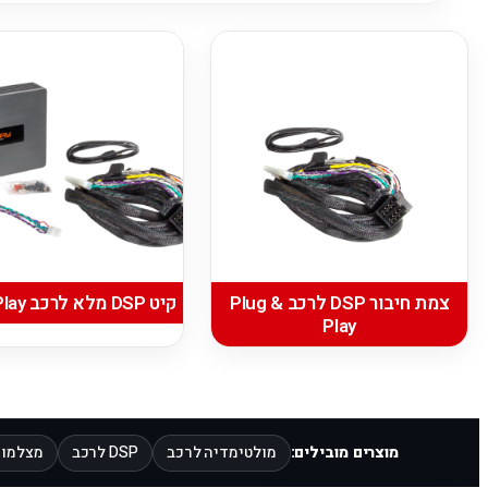
צמת חיבור DSP לרכב Plug &
קיט DSP מלא לרכב Plug & Play
Play
מוצרים מובילים:
מולטימדיה לרכב
DSP לרכב
מצלמות