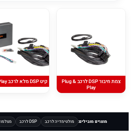
צמת חיבור DSP לרכב Plug &
קיט DSP מלא לרכב Plug & Play
Play
מוצרים מובילים:
מולטימדיה לרכב
DSP לרכב
מצלמות