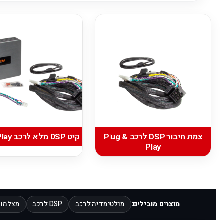
צמת חיבור DSP לרכב Plug &
קיט DSP מלא לרכב Plug & Play
Play
מוצרים מובילים:
מולטימדיה לרכב
DSP לרכב
מצלמות