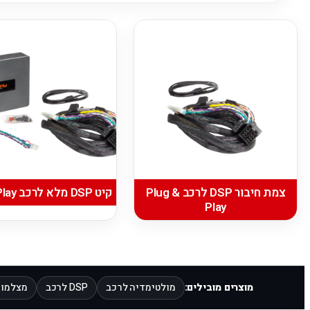
צמת חיבור DSP לרכב Plug &
קיט DSP מלא לרכב Plug & Play
Play
מוצרים מובילים:
מולטימדיה לרכב
DSP לרכב
מצלמות