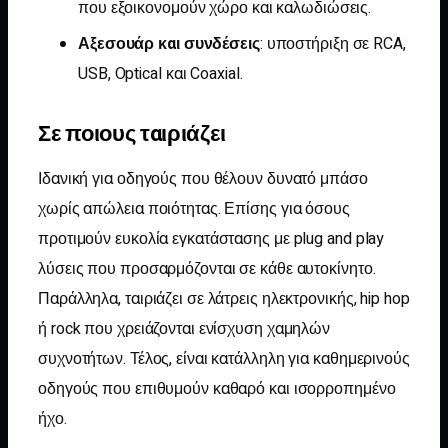
που εξοικονομούν χώρο και καλωδιώσεις.
Αξεσουάρ και συνδέσεις
: υποστήριξη σε RCA,
USB, Optical και Coaxial.
Σε ποιους ταιριάζει
Ιδανική για οδηγούς που θέλουν δυνατό μπάσο
χωρίς απώλεια ποιότητας. Επίσης για όσους
προτιμούν ευκολία εγκατάστασης με plug and play
λύσεις που προσαρμόζονται σε κάθε αυτοκίνητο.
Παράλληλα, ταιριάζει σε λάτρεις ηλεκτρονικής, hip hop
ή rock που χρειάζονται ενίσχυση χαμηλών
συχνοτήτων. Τέλος, είναι κατάλληλη για καθημερινούς
οδηγούς που επιθυμούν καθαρό και ισορροπημένο
ήχο.