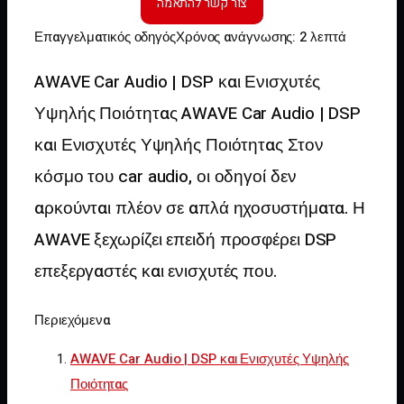
Επαγγελματικός οδηγός
Χρόνος ανάγνωσης: 2 λεπτά
AWAVE Car Audio | DSP και Ενισχυτές
Υψηλής Ποιότητας AWAVE Car Audio | DSP
και Ενισχυτές Υψηλής Ποιότητας Στον
κόσμο του car audio, οι οδηγοί δεν
αρκούνται πλέον σε απλά ηχοσυστήματα. Η
AWAVE ξεχωρίζει επειδή προσφέρει DSP
επεξεργαστές και ενισχυτές που.
Περιεχόμενα
AWAVE Car Audio | DSP και Ενισχυτές Υψηλής
Ποιότητας