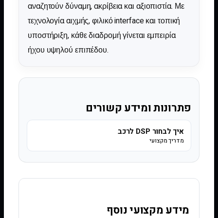
αναζητούν δύναμη, ακρίβεια και αξιοπιστία. Με
τεχνολογία αιχμής, φιλικό interface και τοπική
υποστήριξη, κάθε διαδρομή γίνεται εμπειρία
ήχου υψηλού επιπέδου.
פתרונות ומידע קשורים
איך לבחור DSP לרכב
מדריך מקצועי
מידע מקצועי נוסף