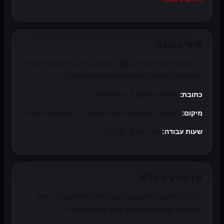
פרטי החברה
לה סינקופה אודיו בע"מ עוסקת ביבוא, שיווק והפצה של מוצרים
טכנולוגיים בתחום הסטריאו והמולטימדיה לרכב.
כתובת:
הכשרת היישוב 9, ראשון לציון
מיקום:
מתחם "תינוקות זה אנחנו", קומה 1, באמצעות המעלית
שעות עבודה:
א'-ה' 9:00 - 17:00
איך מגיעים אלינו
בניין לה סינקופה ממוקם בכתובת הכשרת היישוב 9, ראשון
לציון, מול קניון חונים קונים, בתוך מתחם מסחרי.