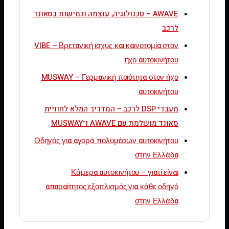
AWAVE – טכנולוגיה, עוצמה וגמישות בסאונד
לרכב
VIBE – Βρετανική ισχύς και καινοτομία στον
ήχο αυτοκινήτου
MUSWAY – Γερμανική ποιότητα στον ήχο
αυτοκινήτου
מעבדי DSP לרכב – המדריך המלא לחוויית
סאונד מושלמת עם AWAVE ו־MUSWAY
Οδηγός για αγορά πολυμέσων αυτοκινήτου
στην Ελλάδα
Κάμερα αυτοκινήτου – γιατί είναι
απαραίτητος εξοπλισμός για κάθε οδηγό
στην Ελλάδα