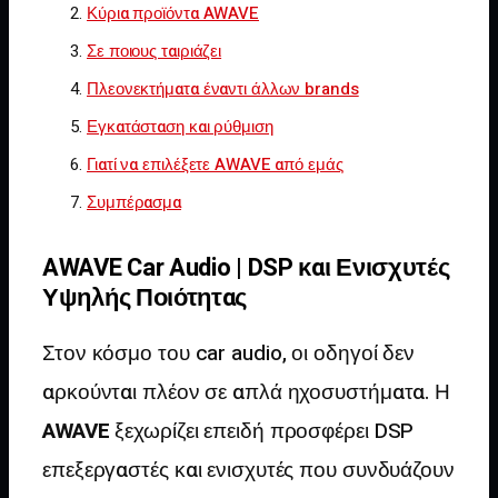
Κύρια προϊόντα AWAVE
Σε ποιους ταιριάζει
Πλεονεκτήματα έναντι άλλων brands
Εγκατάσταση και ρύθμιση
Γιατί να επιλέξετε AWAVE από εμάς
Συμπέρασμα
AWAVE Car Audio | DSP και Ενισχυτές
Υψηλής Ποιότητας
Στον κόσμο του car audio, οι οδηγοί δεν
αρκούνται πλέον σε απλά ηχοσυστήματα. Η
AWAVE
ξεχωρίζει επειδή προσφέρει DSP
επεξεργαστές και ενισχυτές που συνδυάζουν