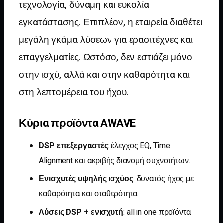
τεχνολογία, δύναμη και ευκολία
εγκατάστασης. Επιπλέον, η εταιρεία διαθέτει
μεγάλη γκάμα λύσεων για ερασιτέχνες και
επαγγελματίες. Ωστόσο, δεν εστιάζει μόνο
στην ισχύ, αλλά και στην καθαρότητα και
στη λεπτομέρεια του ήχου.
Κύρια προϊόντα AWAVE
DSP επεξεργαστές
: έλεγχος EQ, Time
Alignment και ακριβής διανομή συχνοτήτων.
Ενισχυτές υψηλής ισχύος
: δυνατός ήχος με
καθαρότητα και σταθερότητα.
Λύσεις DSP + ενισχυτή
: all in one προϊόντα