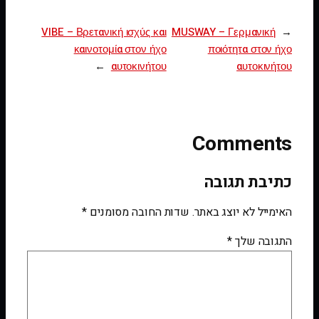
VIBE – Βρετανική ισχύς και
MUSWAY – Γερμανική
←
καινοτομία στον ήχο
ποιότητα στον ήχο
→
αυτοκινήτου
αυτοκινήτου
Comments
כתיבת תגובה
האימייל לא יוצג באתר.
שדות החובה מסומנים
*
התגובה שלך
*