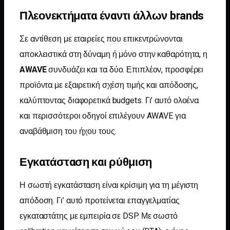
Πλεονεκτήματα έναντι άλλων brands
Σε αντίθεση με εταιρείες που επικεντρώνονται
αποκλειστικά στη δύναμη ή μόνο στην καθαρότητα, η
AWAVE
συνδυάζει και τα δύο. Επιπλέον, προσφέρει
προϊόντα με εξαιρετική σχέση τιμής και απόδοσης,
καλύπτοντας διαφορετικά budgets. Γι’ αυτό ολοένα
και περισσότεροι οδηγοί επιλέγουν AWAVE για
αναβάθμιση του ήχου τους.
Εγκατάσταση και ρύθμιση
Η σωστή εγκατάσταση είναι κρίσιμη για τη μέγιστη
απόδοση. Γι’ αυτό προτείνεται επαγγελματίας
εγκαταστάτης με εμπειρία σε DSP. Με σωστό