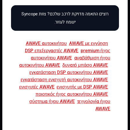
AWAVE αυτοκινήτου
AWAVE με εγγύηση
DSP επεξεργαστές AWAVE
premium ήχος
αυτοκινήτου AWAVE
αναβάθμιση ήχου
αυτοκινήτου AWAVE
δυνατό μπάσο AWAVE
εγκατάσταση DSP αυτοκινήτου AWAVE
εγκατάσταση ενισχυτή αυτοκινήτου AWAVE
ενισχυτές AWAVE
ενισχυτής με DSP AWAVE
ποιοτικός ήχος αυτοκινήτου AWAVE
σύστημα ήχου AWAVE
τεχνολογία ήχου
AWAVE