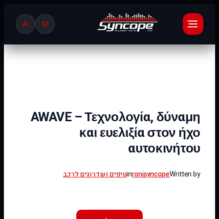
לדלג
לתוכן
AWAVE – Τεχνολογία, δύναμη
και ευελιξία στον ήχο
αυτοκινήτου
Written by
ronisyncope
in
טיפים ושדרוגים לרכב