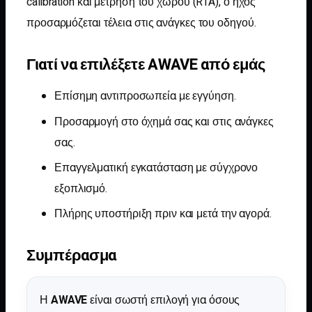
calibration και μέτρηση του χώρου (RTA), ο ήχος
προσαρμόζεται τέλεια στις ανάγκες του οδηγού.
Γιατί να επιλέξετε AWAVE από εμάς
Επίσημη αντιπροσωπεία με εγγύηση.
Προσαρμογή στο όχημά σας και στις ανάγκες
σας.
Επαγγελματική εγκατάσταση με σύγχρονο
εξοπλισμό.
Πλήρης υποστήριξη πριν και μετά την αγορά.
Συμπέρασμα
Η
AWAVE
είναι σωστή επιλογή για όσους