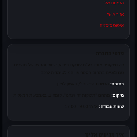
הזמנות שלי
אזור אישי
איפוס סיסמה
פרטי החברה
לה סינקופה אודיו בע"מ עוסקת ביבוא, שיווק והפצה של מוצרים
טכנולוגיים בתחום הסטריאו והמולטימדיה לרכב.
כתובת:
הכשרת היישוב 9, ראשון לציון
מיקום:
מתחם "תינוקות זה אנחנו", קומה 1, באמצעות המעלית
שעות עבודה:
א'-ה' 9:00 - 17:00
איך מגיעים אלינו