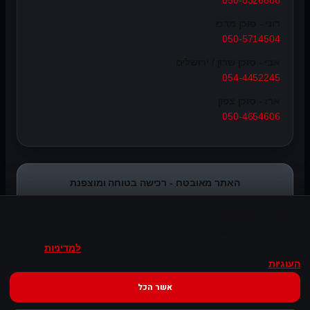
050-8326886
רוני - סוכן מרכז
050-5714504
אבי - סוכן שרון / ירושלים
054-4452245
ארז - סוכן צפון
050-4654606
האתר מאובטח - רכישה בטוחה ומוצפנת
האתר משתמש בעוגיות
אנו משתמשים בעוגיות חיוניות לתפעול האתר, ובעוגיות אנליטיקה ושיווק
רק לאחר אישורך. ניתן לאשר, לדחות או לבחור הגדרות.
למדיניות
העוגיות
אשר הכל
© Syncope Audio. כל הזכויות שמורות.