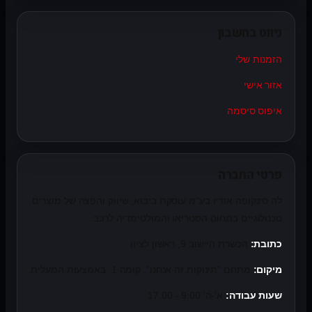
ניווט בחשבון
הזמנות שלי
אזור אישי
איפוס סיסמה
פרטי החברה
לה סינקופה אודיו בע"מ עוסקת ביבוא, שיווק והפצה של מוצרים
טכנולוגיים בתחום הסטריאו והמולטימדיה לרכב.
כתובת:
הכשרת היישוב 9, ראשון לציון
מיקום:
מתחם "תינוקות זה אנחנו", קומה 1, באמצעות המעלית
שעות עבודה:
א'-ה' 9:00 - 17:00