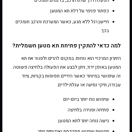
הפעלה דרך שלט הרכב, בדגמים תומכים
כפתור פנימי על דלת תא המטען
חיישן רגל ללא מגע, כאשר המערכת והרכב תומכים
בכך
למה כדאי להתקין פתיחת תא מטען חשמלית?
היתרון המרכזי הוא נוחות. במקום להרים ולסגור את תא
המטען באופן ידני, ניתן לבצע את הפעולה בלחיצה פשוטה.
זה שימושי במיוחד כאשר הידיים תפוסות בקניות, ציוד
עבודה, תיקי נסיעה או עגלת ילדים.
שימוש נוח יותר ביום-יום
פתיחה וסגירה בלחיצה
גישה נוחה יותר לתא המטען
תחושת שימוש מתקדמת ואיכותית יותר