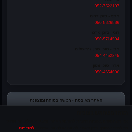
052-7522107
אסף - סוכן דרום
050-8326886
רוני - סוכן מרכז
050-5714504
אבי - סוכן שרון / ירושלים
054-4452245
ארז - סוכן צפון
050-4654606
האתר מאובטח - רכישה בטוחה ומוצפנת
האתר משתמש בעוגיות
אנו משתמשים בעוגיות חיוניות לתפעול האתר, ובעוגיות אנליטיקה ושיווק
רק לאחר אישורך. ניתן לאשר, לדחות או לבחור הגדרות.
למדיניות