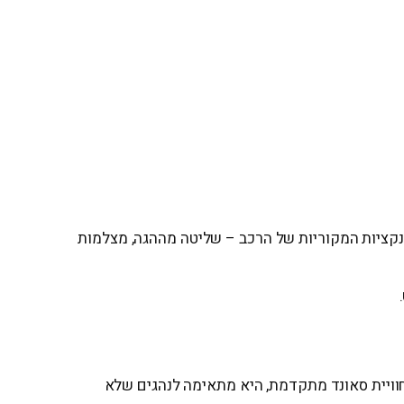
יבור Plug & Play נקי. כך המערכת תשמור על כל הפונקציות המקוריות של הרכב – שליטה מההגה, מצלמות
וויית סאונד מתקדמת, היא מתאימה לנהגים שלא