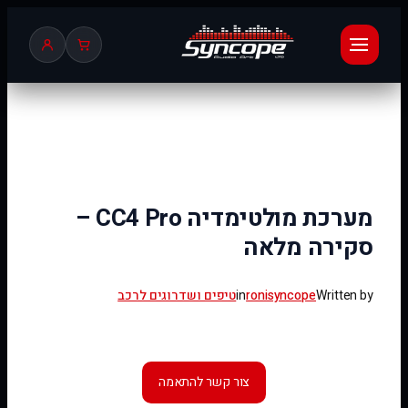
לדלג
לתוכן
מערכת מולטימדיה CC4 Pro –
סקירה מלאה
Written by
ronisyncope
in
טיפים ושדרוגים לרכב