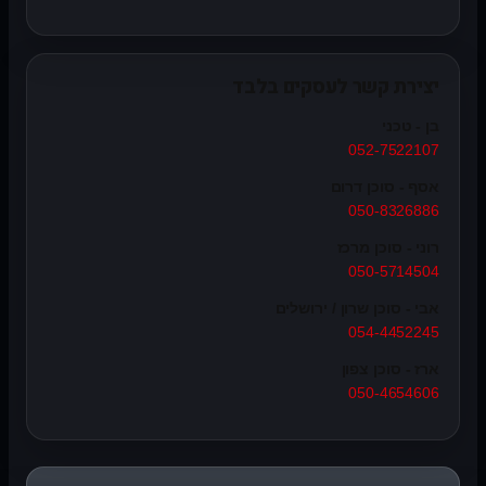
יצירת קשר לעסקים בלבד
בן - טכני
052-7522107
אסף - סוכן דרום
050-8326886
רוני - סוכן מרכז
050-5714504
אבי - סוכן שרון / ירושלים
054-4452245
ארז - סוכן צפון
050-4654606