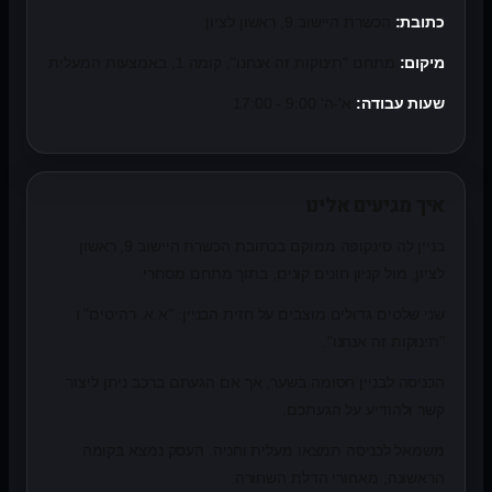
כתובת:
הכשרת היישוב 9, ראשון לציון
מיקום:
מתחם "תינוקות זה אנחנו", קומה 1, באמצעות המעלית
שעות עבודה:
א'-ה' 9:00 - 17:00
איך מגיעים אלינו
בניין לה סינקופה ממוקם בכתובת הכשרת היישוב 9, ראשון
לציון, מול קניון חונים קונים, בתוך מתחם מסחרי.
שני שלטים גדולים מוצבים על חזית הבניין: "א.א. רהיטים" ו
"תינוקות זה אנחנו".
הכניסה לבניין חסומה בשער, אך אם הגעתם ברכב ניתן ליצור
קשר ולהודיע על הגעתכם.
משמאל לכניסה תמצאו מעלית וחניה. העסק נמצא בקומה
הראשונה, מאחורי הדלת השחורה.