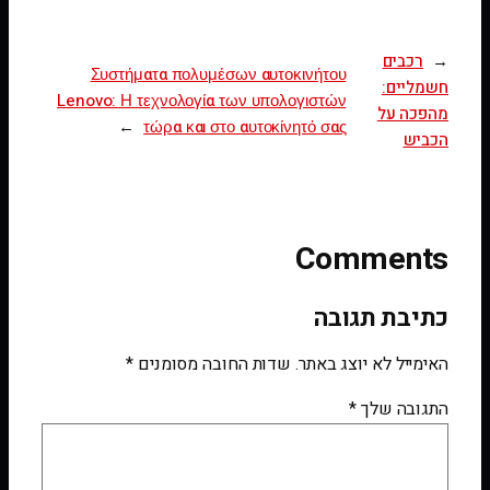
←
רכבים
Συστήματα πολυμέσων αυτοκινήτου
חשמליים:
Lenovo: Η τεχνολογία των υπολογιστών
מהפכה על
→
τώρα και στο αυτοκίνητό σας
הכביש
Comments
כתיבת תגובה
האימייל לא יוצג באתר.
שדות החובה מסומנים
*
התגובה שלך
*