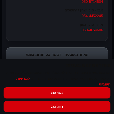
050-5714504
אבי - סוכן שרון / ירושלים
054-4452245
ארז - סוכן צפון
050-4654606
האתר מאובטח - רכישה בטוחה ומוצפנת
האתר משתמש בעוגיות
אנו משתמשים בעוגיות חיוניות לתפעול האתר, ובעוגיות אנליטיקה ושיווק
רק לאחר אישורך. ניתן לאשר, לדחות או לבחור הגדרות.
למדיניות
העוגיות
אשר הכל
© Syncope Audio. כל הזכויות שמורות.
דחה הכל
שירות ונגישות