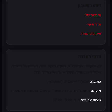
ניווט בחשבון
הזמנות שלי
אזור אישי
איפוס סיסמה
פרטי החברה
לה סינקופה אודיו בע"מ עוסקת ביבוא, שיווק והפצה של מוצרים
טכנולוגיים בתחום הסטריאו והמולטימדיה לרכב.
כתובת:
הכשרת היישוב 9, ראשון לציון
מיקום:
מתחם "תינוקות זה אנחנו", קומה 1, באמצעות המעלית
שעות עבודה:
א'-ה' 9:00 - 17:00