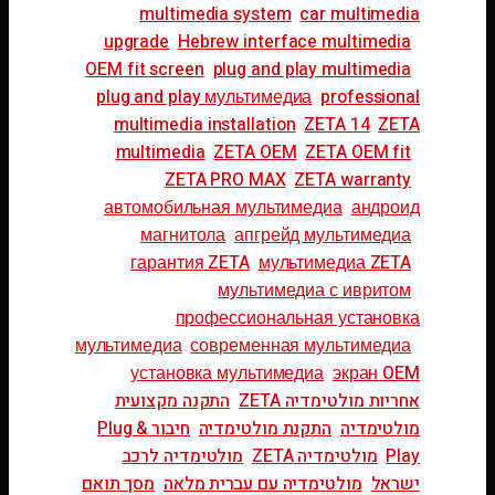
multimedia system
car multimedia
upgrade
Hebrew interface multimedia
OEM fit screen
plug and play multimedia
plug and play мультимедиа
professional
multimedia installation
ZETA 14
ZETA
multimedia
ZETA OEM
ZETA OEM fit
ZETA PRO MAX
ZETA warranty
автомобильная мультимедиа
андроид
магнитола
апгрейд мультимедиа
гарантия ZETA
мультимедиа ZETA
мультимедиа с ивритом
профессиональная установка
мультимедиа
современная мультимедиа
установка мультимедиа
экран OEM
אחריות מולטימדיה ZETA
התקנה מקצועית
מולטימדיה
התקנת מולטימדיה
חיבור Plug &
Play
מולטימדיה ZETA
מולטימדיה לרכב
ישראל
מולטימדיה עם עברית מלאה
מסך תואם