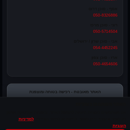
אסף - סוכן דרום
050-8326886
רוני - סוכן מרכז
050-5714504
אבי - סוכן שרון / ירושלים
054-4452245
ארז - סוכן צפון
050-4654606
האתר מאובטח - רכישה בטוחה ומוצפנת
האתר משתמש בעוגיות
אנו משתמשים בעוגיות חיוניות לתפעול האתר, ובעוגיות אנליטיקה ושיווק
רק לאחר אישורך. ניתן לאשר, לדחות או לבחור הגדרות.
למדיניות
העוגיות