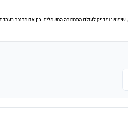
נועדו לספק מענה איכותי, שימושי ומדויק לעולם התחבורה החשמלית. בין אם מדו