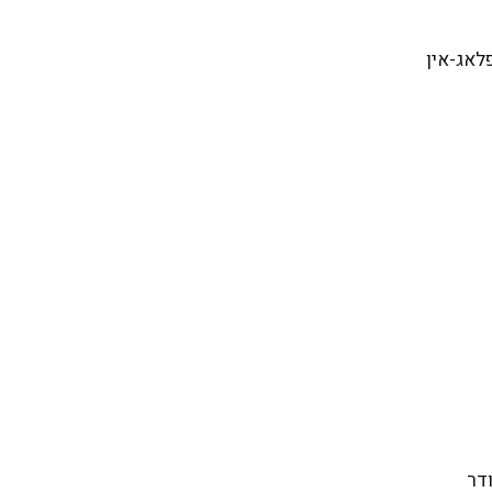
לאג-אין
דר