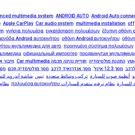
nced multimedia system
ANDROID AUTO
Android Auto conne
о
Apple CarPlay
Car audio system
multimedia installation
off
em
γνήσια πολυμέσα
εγκατάσταση πολυμέσων
έξυπνη οθόνη 
μονάδα Android αυτοκινήτου
οθόνη Android αυτοκινήτου
οθόνη
νήτου мультимедиа для авто
προηγμένο σύστημα πολυμέσων
льтимедиа
официальный импортер
продвинутая мультимед
ум
התקנת מולטימדיה
חוויית נהיגה חכמה Car multimedia
חיבור א
מסך 12.3 אינץ'
מסך אנדרואיד לרכב
מסך מולטימדיה חכם
מסך
و
أنظمة صوت للسيارة
تركيب وسائط متعددة
تيس
شاشة أندرويد للس
د للسيارة
نظام ترفيه متقدم للسيارات πολυμέσα αυτοκινήτου
نظام