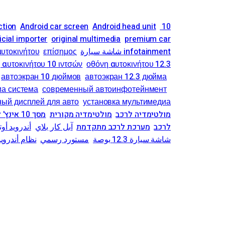
ction
Android car screen
Android head unit
10 inch car screen
icial importer
original multimedia
premium car
infotainment شاشة سيارة
επίσημος
αυτοκινήτου
 αυτοκινήτου 10 ιντσών
οθόνη αυτοκινήτου 12.3
автоэкран 10 дюймов
автоэкран 12.3 дюйма
иа система
современный автоинфотейнмент
ный дисплей для авто
установка мультимедиа
מולטימדיה לרכב
מולטימדיה מקורית
מסך 10 אינץ' לרכב
לרכב
מערכת לרכב מתקדמת
آبل كار بلاي
أندرويد أوت
شاشة سيارة 12.3 بوصة
مستورد رسمي
نظام أندروي