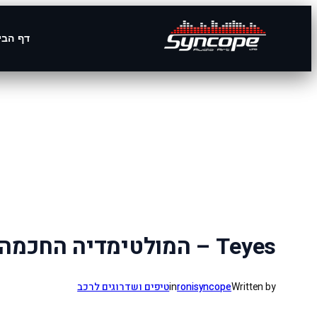
דף הבי
לדלג
לתוכן
Teyes – המולטימדיה החכמה שמשדרגת כל רכב
Written by
ronisyncope
in
טיפים ושדרוגים לרכב