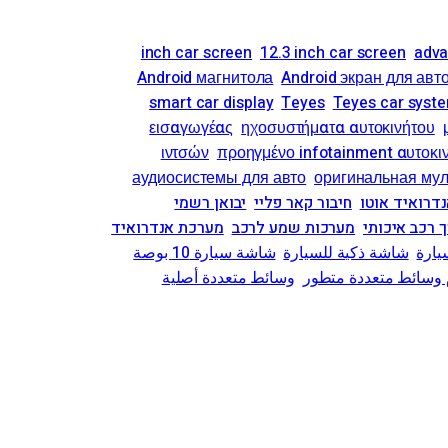
12.3 inch car screen
adva
Android магнитола
Android экран для авт
smart car display
Teyes
Teyes car syst
εισαγωγέας
ηχοσυστήματα αυτοκινήτου
ιντσών
προηγμένο infotainment αυτοκι
аудиосистемы для авто
оригинальная му
נדרואיד אוטו
חיבור קאר פליי
יבואן רשמי
 רכב איכותי
מערכות שמע לרכב
מערכת אנדרואיד
يارة
شاشة ذكية للسيارة
شاشة سيارة 10 بوصة
 وسائط متعددة متطور
وسائط متعددة أصلية