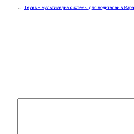
→
Teyes – мультимедиа системы для водителей в Изра