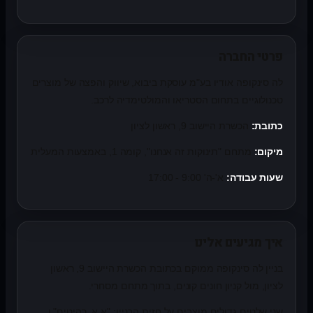
פרטי החברה
לה סינקופה אודיו בע"מ עוסקת ביבוא, שיווק והפצה של מוצרים
טכנולוגיים בתחום הסטריאו והמולטימדיה לרכב.
כתובת:
הכשרת היישוב 9, ראשון לציון
מיקום:
מתחם "תינוקות זה אנחנו", קומה 1, באמצעות המעלית
שעות עבודה:
א'-ה' 9:00 - 17:00
איך מגיעים אלינו
בניין לה סינקופה ממוקם בכתובת הכשרת היישוב 9, ראשון
לציון, מול קניון חונים קונים, בתוך מתחם מסחרי.
שני שלטים גדולים מוצבים על חזית הבניין: "א.א. רהיטים" ו