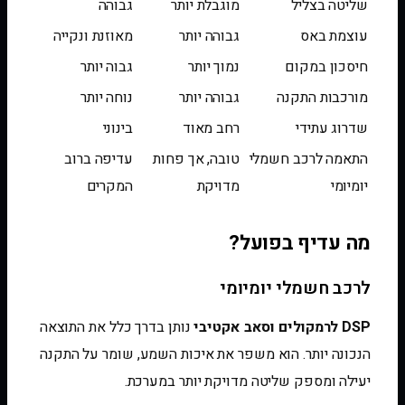
שליטה בצליל
מוגבלת יותר
גבוהה
עוצמת באס
גבוהה יותר
מאוזנת ונקייה
חיסכון במקום
נמוך יותר
גבוה יותר
מורכבות התקנה
גבוהה יותר
נוחה יותר
שדרוג עתידי
רחב מאוד
בינוני
התאמה לרכב חשמלי
טובה, אך פחות
עדיפה ברוב
יומיומי
מדויקת
המקרים
מה עדיף בפועל?
לרכב חשמלי יומיומי
DSP לרמקולים וסאב אקטיבי
נותן בדרך כלל את התוצאה
הנכונה יותר. הוא משפר את איכות השמע, שומר על התקנה
יעילה ומספק שליטה מדויקת יותר במערכת.