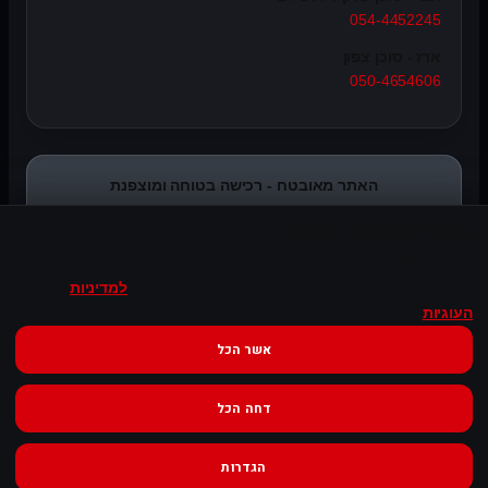
054-4452245
ארז - סוכן צפון
050-4654606
האתר מאובטח - רכישה בטוחה ומוצפנת
האתר משתמש בעוגיות
אנו משתמשים בעוגיות חיוניות לתפעול האתר, ובעוגיות אנליטיקה ושיווק
רק לאחר אישורך. ניתן לאשר, לדחות או לבחור הגדרות.
למדיניות
העוגיות
אשר הכל
© Syncope Audio. כל הזכויות שמורות.
דחה הכל
שירות ונגישות
הגדרות
לחץ כאן