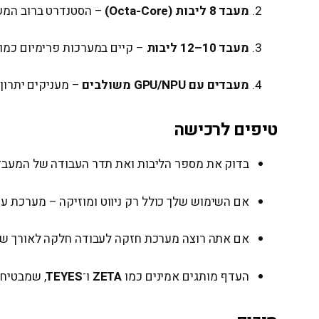
מעבד 8 ליבות (Octa-Core)
– הסטנדרט ברוב המערכ
מעבד 10–12 ליבות
– קיים במערכות פרימיום כמו
מעבדים עם GPU/NPU משולבים
– מעניקים יתרון 
טיפים לרכישה
בדוק את מספר הליבות ואת תדר העבודה של המעבד
אם השימוש שלך כולל רק ניווט ומוזיקה – מערכת עם 8 ליבות תספיק בהח
אם אתה רוצה מערכת חזקה לעבודה חלקה לאורך שנים – העדף
העדף מותגים אמינים כמו
ZETA
ו־
TEYES
, שמבטיחי