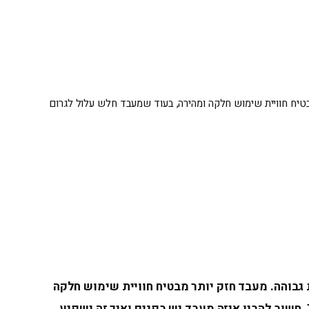
מבטיח חוויית שימוש חלקה ומהירה, בעוד שמעבד חלש עלול לגרום
 גבוהה. מעבד חזק יותר מבטיח חוויית שימוש חלקה
ומהירה, בעוד שמעבד חלש עלול לגרום להאטות וקפיאות. לכן, כשאתה בוחר מערכת מולטימדיה כמו ZETA או TEYES, חשוב להבין איזה מעבד יש בפנים ואיך זה ישפיע