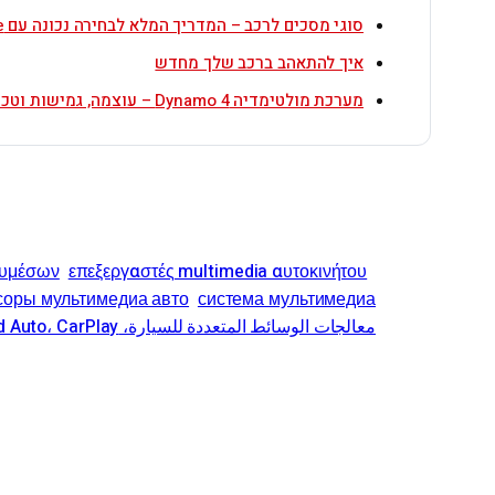
סוגי מסכים לרכב – המדריך המלא לבחירה נכונה עם ZETA Elite
איך להתאהב ברכב שלך מחדש
מערכת מולטימדיה Dynamo 4 – עוצמה, גמישות וטכנולוגיה מתקדמת ברכב שלך
λυμέσων
επεξεργαστές multimedia αυτοκινήτου
соры мультимедиа авто
система мультимедиа
معالجات الوسائط المتعددة للسيارة، Android Auto، CarPlay، نظام ترفيه السيارة، شاشة سيارة