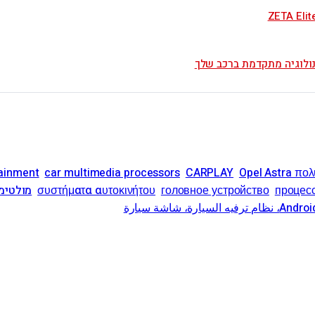
tainment
car multimedia processors
CARPLAY
Opel Astra πο
процес
головное устройство
συστήματα αυτοκινήτου
מולטימ