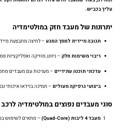
עליך בכביש.
יתרונות של מעבד חזק במולטימדיה
תגובה מיידית למסך המגע
– לחיצה מתבצעת מיידית
ריבוי משימות חלק
– ניווט, מוזיקה ואפליקציות נו
עדכוני תוכנה עתידיים
– מערכות עם מעבדים מתקדמים (כמו ZETA ו־TEYES) תומכות טוב יות
ביצועי גרפיקה מעולים
– תמיכה בוידאו איכותי ו
סוגי מעבדים נפוצים במולטימדיה לרכב
מעבד 4 ליבות (Quad-Core)
– מתאים לשימוש בסיס