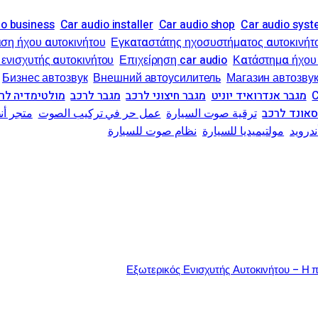
io business
Car audio installer
Car audio shop
Car audio sys
ση ήχου αυτοκινήτου
Εγκαταστάτης ηχοσυστήματος αυτοκινήτ
 ενισχυτής αυτοκινήτου
Επιχείρηση car audio
Κατάστημα ήχου 
Бизнес автозвук
Внешний автоусилитель
Магазин автозву
מגבר אנדרואיד יוניט
מגבר חיצוני לרכב
מגבר לרכב
מולטימדיה לר
סאונד לרכב
ترقية صوت السيارة
عمل حر في تركيب الصوت
متجر أ
درويد
مولتيميديا للسيارة
نظام صوت للسيارة
Εξωτερικός Ενισχυτής Αυτοκινήτου – Η π