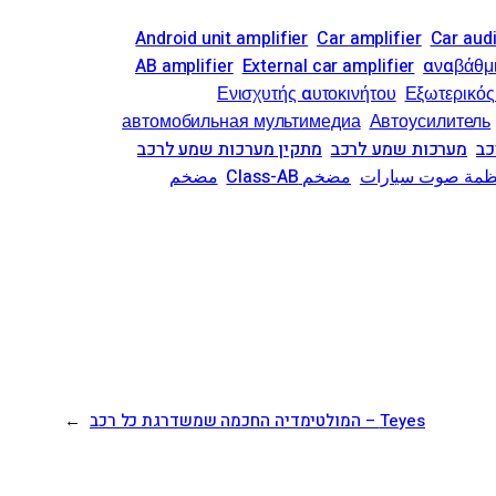
Android unit amplifier
Car amplifier
Car aud
AB amplifier
External car amplifier
αναβάθμι
Ενισχυτής αυτοκινήτου
Εξωτερικός
автомобильная мультимедиа
Автоусилитель
כב
מערכות שמע לרכב
מתקין מערכות שמע לרכב
نظمة صوت سيارات
مضخم Class-AB
مضخم
Teyes – המולטימדיה החכמה שמשדרגת כל רכב
→