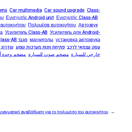
tems
Car multimedia
Car sound upgrade
Class-
ου
Ενισχυτής Android unit
Ενισχυτής Class-AB
αυτοκινήτου
Πολυμέσα αυτοκινήτου
Автозвук
ка
Усилитель Class-AB
Усилитель для Android-
установка автозвука
магнитолы
מגבר Class-AB
עסק עצמאי לרכב
פתיחת חנות מערכות שמע
שדרוג 
خارجي للسيارة
مضخم صوت للسيارة
مضخم وحدة أن
ραγματική αναβάθμιση για το πολυμέσο του αυτοκινήτου
←