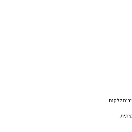
רות ללקוח.
יתית.