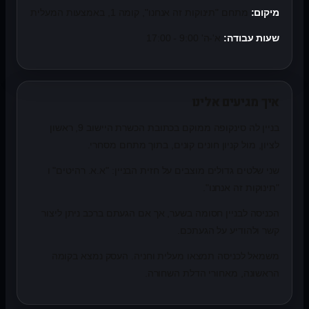
מיקום:
מתחם "תינוקות זה אנחנו", קומה 1, באמצעות המעלית
שעות עבודה:
א'-ה' 9:00 - 17:00
איך מגיעים אלינו
בניין לה סינקופה ממוקם בכתובת הכשרת היישוב 9, ראשון
לציון, מול קניון חונים קונים, בתוך מתחם מסחרי.
שני שלטים גדולים מוצבים על חזית הבניין: "א.א. רהיטים" ו
"תינוקות זה אנחנו".
הכניסה לבניין חסומה בשער, אך אם הגעתם ברכב ניתן ליצור
קשר ולהודיע על הגעתכם.
משמאל לכניסה תמצאו מעלית וחניה. העסק נמצא בקומה
הראשונה, מאחורי הדלת השחורה.