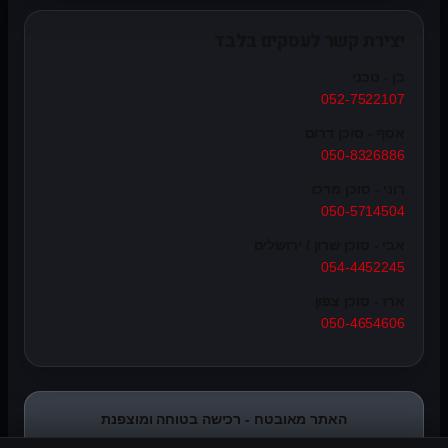
יצירת קשר לעסקים בלבד
בן - טכני
052-7522107
אסף - סוכן דרום
050-8326886
רוני - סוכן מרכז
050-5714504
אבי - סוכן שרון / ירושלים
054-4452245
ארז - סוכן צפון
050-4654606
האתר מאובטח - רכישה בטוחה ומוצפנת