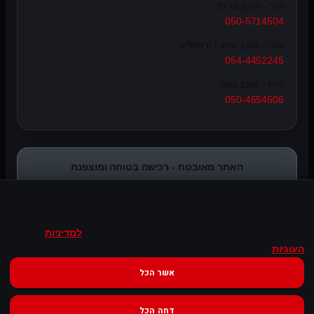
רוני - סוכן מרכז
050-5714504
אבי - סוכן שרון / ירושלים
054-4452245
ארז - סוכן צפון
050-4654606
האתר מאובטח - רכישה בטוחה ומוצפנת
האתר משתמש בעוגיות
אנו משתמשים בעוגיות חיוניות לתפעול האתר, ובעוגיות אנליטיקה ושיווק
רק לאחר אישורך. ניתן לאשר, לדחות או לבחור הגדרות.
למדיניות
העוגיות
אשר הכל
© Syncope Audio. כל הזכויות שמורות.
דחה הכל