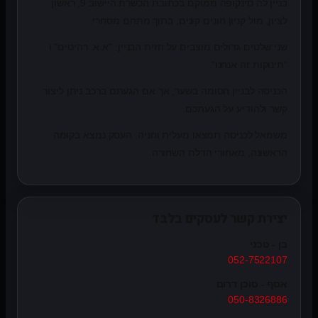
בניין לה סינקופה ממוקם בכתובת הכשרת היישוב 9, ראשון
לציון, מול קניון חונים קונים, בתוך מתחם מסחרי.
שני שלטים גדולים מוצבים על חזית הבניין: "א.א. רהיטים" ו
"תינוקות זה אנחנו".
הכניסה לבניין חסומה בשער, אך אם הגעתם ברכב ניתן ליצור
קשר ולהודיע על הגעתכם.
משמאל לכניסה תמצאו מעלית וחניה. העסק נמצא בקומה
הראשונה, מאחורי הדלת השחורה.
יצירת קשר לעסקים בלבד
בן - טכני
052-7522107
אסף - סוכן דרום
050-8326886