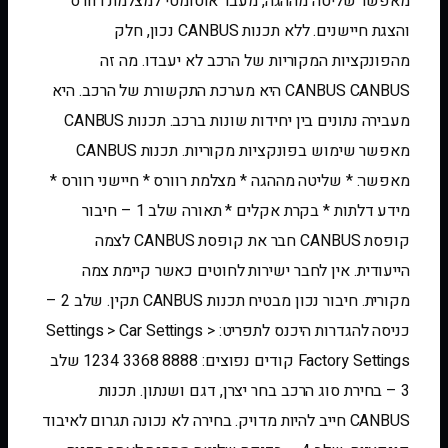
מאפשר שליטה מההגה, מעבר אוטומטי למצלמת רוורס
והצגת חיישנים. ללא תכנות CANBUS נכון, חלק
מהפונקציות המקוריות של הרכב לא יעבדו. מה זה
CANBUS CANBUS היא מערכת התקשורת של הרכב. היא
מעבירה נתונים בין יחידות שונות ברכב. תכנות CANBUS
מאפשר שימוש בפונקציות מקוריות. תכנות CANBUS
מאפשר: * שליטה מההגה * מצלמת רוורס * חיישני רוורס *
מידע דלתות * בקרת אקלים * תאורה שלב 1 – חיבור
קופסת CANBUS חבר את קופסת CANBUS לצמה
הייעודית. אין לחבר ישירות לחוטים כאשר קיימת צמה
מקורית. חיבור נכון מבטיח תכנות CANBUS תקין. שלב 2 –
כניסה להגדרות היכנס לתפריט: Settings > Car Settings >
Factory Settings קודים נפוצים: 8888 3368 1234 שלב
3 – בחירת סוג הרכב בחר יצרן, דגם ושנתון. תכנות
CANBUS חייב להיות מדויק. בחירה לא נכונה תגרום לאיבוד