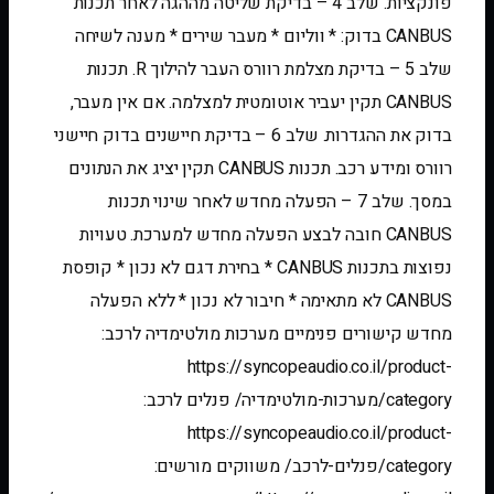
פונקציות. שלב 4 – בדיקת שליטה מההגה לאחר תכנות
CANBUS בדוק: * ווליום * מעבר שירים * מענה לשיחה
שלב 5 – בדיקת מצלמת רוורס העבר להילוך R. תכנות
CANBUS תקין יעביר אוטומטית למצלמה. אם אין מעבר,
בדוק את ההגדרות. שלב 6 – בדיקת חיישנים בדוק חיישני
רוורס ומידע רכב. תכנות CANBUS תקין יציג את הנתונים
במסך. שלב 7 – הפעלה מחדש לאחר שינוי תכנות
CANBUS חובה לבצע הפעלה מחדש למערכת. טעויות
נפוצות בתכנות CANBUS * בחירת דגם לא נכון * קופסת
CANBUS לא מתאימה * חיבור לא נכון * ללא הפעלה
מחדש קישורים פנימיים מערכות מולטימדיה לרכב:
https://syncopeaudio.co.il/product-
category/מערכות-מולטימדיה/ פנלים לרכב:
https://syncopeaudio.co.il/product-
category/פנלים-לרכב/ משווקים מורשים: