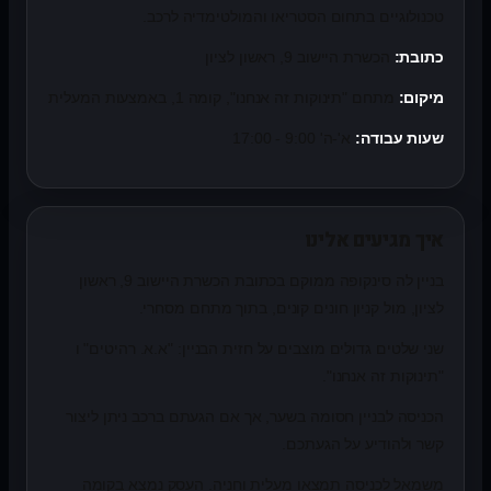
טכנולוגיים בתחום הסטריאו והמולטימדיה לרכב.
כתובת:
הכשרת היישוב 9, ראשון לציון
מיקום:
מתחם "תינוקות זה אנחנו", קומה 1, באמצעות המעלית
שעות עבודה:
א'-ה' 9:00 - 17:00
איך מגיעים אלינו
בניין לה סינקופה ממוקם בכתובת הכשרת היישוב 9, ראשון
לציון, מול קניון חונים קונים, בתוך מתחם מסחרי.
שני שלטים גדולים מוצבים על חזית הבניין: "א.א. רהיטים" ו
"תינוקות זה אנחנו".
הכניסה לבניין חסומה בשער, אך אם הגעתם ברכב ניתן ליצור
קשר ולהודיע על הגעתכם.
משמאל לכניסה תמצאו מעלית וחניה. העסק נמצא בקומה