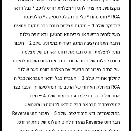
מקצועית. מה צריך להכין * מצלמת רוורס לרכב * כבל וידאו
RCA * חוט מתח * כלי פירוק לפלסטיקה * מולטימטר
לבדיקה שלב 1 – מיקום מצלמת רוורס בחר מיקום מתאים
מעל לוחית הרישוי או בידית תא המטען. ודא זווית צילום
רחבה. התקנה יציבה תמנע רעידות בתמונה. שלב 2 – חיבור
מתח למצלמת רוורס חבר את החוט האדום של מצלמת
רוורס לפלוס של נורת הרוורס. חבר את החוט השחור למינוס
של הרכב. חיבור זה מפעיל את מצלמת רוורס בעת שילוב
להילוך אחורי. שלב 3 – העברת כבל וידאו העבר את כבל ה
RCA מהחלק האחורי של הרכב עד המולטימדיה. העבר בצד
אחד של הרכב כדי למנוע הפרעות. שלב 4 – חיבור
למולטימדיה חבר את כבל הוידאו לכניסת Camera In
במולטימדיה. ודא חיבור יציב. שלב 5 – חיבור חוט Reverse
חבר חוט Reverse מהרדיו לחוט הפלוס של נורת הרוורס.