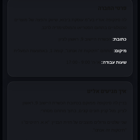
פרטי החברה
לה סינקופה אודיו בע"מ עוסקת ביבוא, שיווק והפצה של מוצרים
טכנולוגיים בתחום הסטריאו והמולטימדיה לרכב.
כתובת:
הכשרת היישוב 9, ראשון לציון
מיקום:
מתחם "תינוקות זה אנחנו", קומה 1, באמצעות המעלית
שעות עבודה:
א'-ה' 9:00 - 17:00
איך מגיעים אלינו
בניין לה סינקופה ממוקם בכתובת הכשרת היישוב 9, ראשון
לציון, מול קניון חונים קונים, בתוך מתחם מסחרי.
שני שלטים גדולים מוצבים על חזית הבניין: "א.א. רהיטים" ו
"תינוקות זה אנחנו".