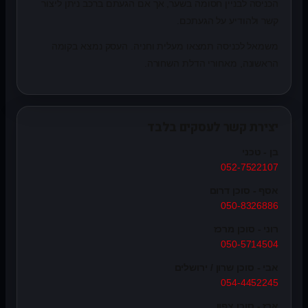
הכניסה לבניין חסומה בשער, אך אם הגעתם ברכב ניתן ליצור
קשר ולהודיע על הגעתכם.
משמאל לכניסה תמצאו מעלית וחניה. העסק נמצא בקומה
הראשונה, מאחורי הדלת השחורה.
יצירת קשר לעסקים בלבד
בן - טכני
052-7522107
אסף - סוכן דרום
050-8326886
רוני - סוכן מרכז
050-5714504
אבי - סוכן שרון / ירושלים
054-4452245
ארז - סוכן צפון