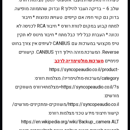
פעולה זו מאפשרת מעבר אוטומטי למסך מצלמת רוורס.
שלב 6 – בדיקה העבר להילוך R ובדוק שהתמונה מופיעה.
בדוק גם קווי חניה אם קיימים. טעויות נפוצות * חיבור
למתח קבוע במקום לנורת רוורס * חיבור RCA לכניסה לא
נכונה * העברת כבל ליד כבל מתח * חיבור מינוס לא תקין
טיפ מקצועי במערכות עם CANBUS לעיתים אין צורך בחוט
Reverse. המערכת מזהה הילוך דרך CANBUS. קישורים
פנימיים
מערכות מולטימדיה לרכב
:
https://syncopeaudio.co.il/product-
category/מערכות-מולטימדיה/ מצלמות רוורס:
https://syncopeaudio.co.il/?s=מצלמת+רוורס משווקים
מורשים:
https://syncopeaudio.co.il/משווקים-ומתקינים-מורשים/
קישור חיצוני מידע טכני מצלמות רוורס:
https://en.wikipedia.org/wiki/Backup_camera ALT