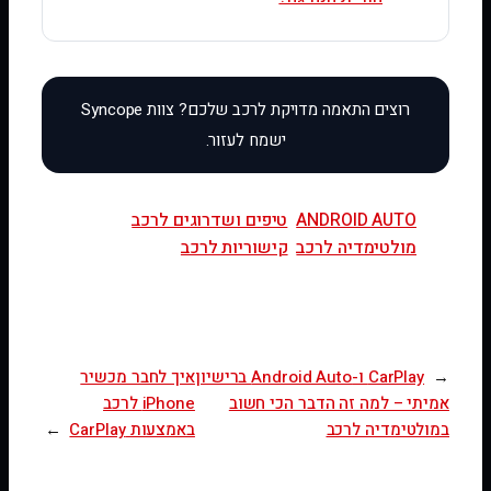
ANDROID AUTO
טיפים ושדרוגים לרכב
מולטימדיה לרכב
קישוריות לרכב
←
CarPlay ו-Android Auto ברישיון
איך לחבר מכשיר
אמיתי – למה זה הדבר הכי חשוב
iPhone לרכב
במולטימדיה לרכב
באמצעות CarPlay
→