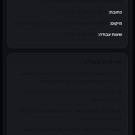
טכנולוגיים בתחום הסטריאו והמולטימדיה לרכב.
כתובת:
הכשרת היישוב 9, ראשון לציון
מיקום:
מתחם "תינוקות זה אנחנו", קומה 1, באמצעות המעלית
שעות עבודה:
א'-ה' 9:00 - 17:00
איך מגיעים אלינו
בניין לה סינקופה ממוקם בכתובת הכשרת היישוב 9, ראשון
לציון, מול קניון חונים קונים, בתוך מתחם מסחרי.
שני שלטים גדולים מוצבים על חזית הבניין: "א.א. רהיטים" ו
"תינוקות זה אנחנו".
הכניסה לבניין חסומה בשער, אך אם הגעתם ברכב ניתן ליצור
קשר ולהודיע על הגעתכם.
משמאל לכניסה תמצאו מעלית וחניה. העסק נמצא בקומה