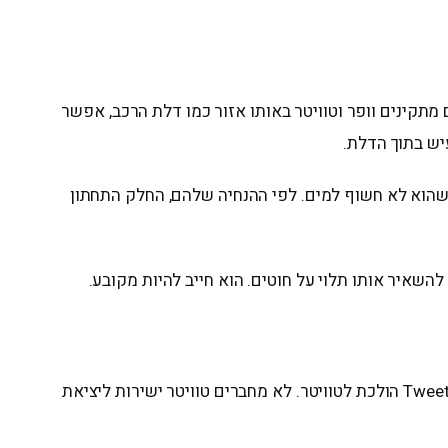
זלזלים בו, וזו טעות. צריך למקם אותו במקום יבש, יציב ונגיש. Crutchfield מציינים שאם מתקינים וופר וטוויטר באותו אזור כמו דלת הרכב, אפשר
יש בתוך הדלת.
ודא שהוא לא חשוף למים. לפי ההנחיה שלהם, החלק התחתון
שאיר אותו תלוי על חוטים. הוא חייב להיות מקובע.
החיבור צריך להיות מסודר: האות מהמגבר או מהמערכת נכנס לכניסת הקרוסאובר, יציאת Woofer הולכת למידבאס, ויציאת Tweeter הולכת לטוויטר. לא מחברים טוויטר ישירות ליציאת