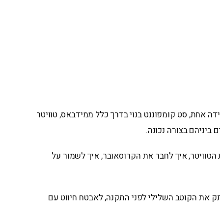
דה אחת, סט קומפוננט בנוי בדרך כלל ממידבאס, טוויטר
ביניהם בצורה נכונה.
טוויטר, איך לחבר את הקרוסאובר, איך לשמור על
לי של המצבר. Pioneer מציינת במדריך התקנה שיש לנתק את הקוטב השלילי לפני התקנה, לאבטח חיווט עם