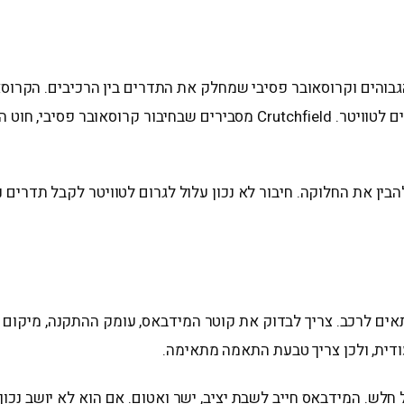
 הגבוהים וקרוסאובר פסיבי שמחלק את התדרים בין הרכיבים. הקר
תחום התדרים הנמוך והאמצעי למידבאס, ואת תחום הגבוהים לטוויטר. rutchfield
בין את החלוקה. חיבור לא נכון עלול לגרום לטוויטר לקבל תדרים נמ
ם לרכב. צריך לבדוק את קוטר המידבאס, עומק ההתקנה, מיקום הב
דית, ולכן צריך טבעת התאמה מתאימה.
 חלש. המידבאס חייב לשבת יציב, ישר ואטום. אם הוא לא יושב נכון