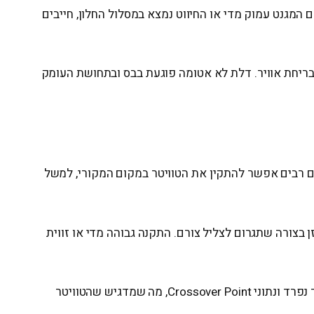
 המגנט עמוק מדי או החיווט נמצא במסלול החלון, חייבים
בריחת אוויר. דלת לא אטומה פוגעת בבס ובתחושת העומק
ים רבים אפשר להתקין את הטוויטר במקום המקורי, למשל
ן בצורה שתגרום לצליל צורם. התקנה גבוהה מדי או זווית
בסטים רבים יש אפשרות התקנת טוויטר בזווית או בתוך בית ייעודי. JBL, לדוגמה, מציגה במדריכי קומפוננט מערכות עם טוויטר נפרד ונתוני Crossover Point, מה שמדגיש שהטוויטר