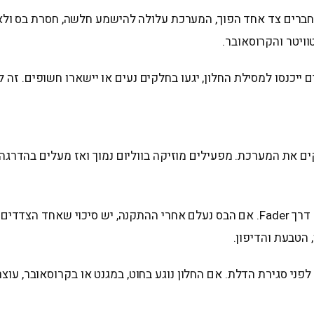
 מחברים צד אחד הפוך, המערכת עלולה להישמע חלשה, חסרת בס ולא
טוויטר והקרוסאובר.
ייכנסו למסילת החלון, יגעו בחלקים נעים או יישארו חשופים. זה לא
ים את המערכת. מפעילים מוזיקה בווליום נמוך ואז מעלים בהדרגה.
בודקים ימין ושמאל דרך Balance, ובודקים קדימה ואחורה דרך Fader. אם הבס נעלם אחרי
 הטבעת והדיפון.
פני סגירת הדלת. אם החלון נוגע בחוט, במגנט או בקרוסאובר, עוצר