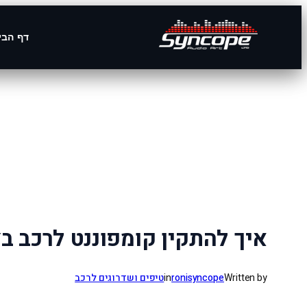
דף הבי
לדלג
לתוכן
איך להתקין קומפוננט לרכב בצ
Written by
ronisyncope
in
טיפים ושדרוגים לרכב