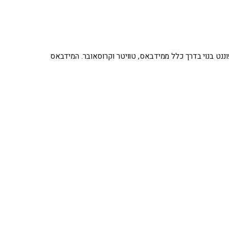
ננט בנוי בדרך כלל ממידבאס, טוויטר וקרוסאובר. המידבאס