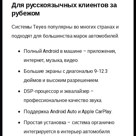
Для русскоязычных клиентов за
рубежом
Системы Teyes популярны во многих странах и
подходят для большинства марок автомобилей.
Полный Android в машине – приложения,
интернет, музыка, видео.
Большие экраны с диагональю 9-12.3
дюймов и высоким разрешением.
DSP-процессор и эквалайзер –
профессиональное качество звука.
Поддержка Android Auto и Apple CarPlay.
Простая установка – система органично
интегрируется в интерьер автомобиля.