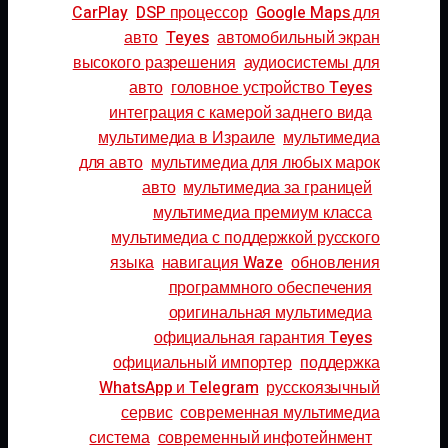
CarPlay
DSP процессор
Google Maps для
авто
Teyes
автомобильный экран
высокого разрешения
аудиосистемы для
авто
головное устройство Teyes
интеграция с камерой заднего вида
мультимедиа в Израиле
мультимедиа
для авто
мультимедиа для любых марок
авто
мультимедиа за границей
мультимедиа премиум класса
мультимедиа с поддержкой русского
языка
навигация Waze
обновления
программного обеспечения
оригинальная мультимедиа
официальная гарантия Teyes
официальный импортер
поддержка
WhatsApp и Telegram
русскоязычный
сервис
современная мультимедиа
система
современный инфотейнмент