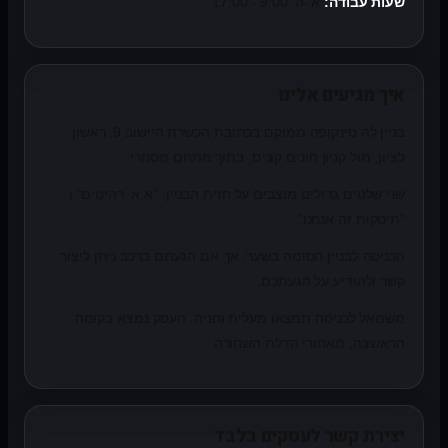
שעות עבודה:
א'-ה' 9:00 - 17:00
איך מגיעים אלינו
בניין לה סינקופה ממוקם בכתובת הכשרת היישוב 9, ראשון
לציון, מול קניון חונים קונים, בתוך מתחם מסחרי.
שני שלטים גדולים מוצבים על חזית הבניין: "א.א. רהיטים" ו
"תינוקות זה אנחנו".
הכניסה לבניין חסומה בשער, אך אם הגעתם ברכב ניתן ליצור
קשר ולהודיע על הגעתכם.
משמאל לכניסה תמצאו מעלית וחניה. העסק נמצא בקומה
הראשונה, מאחורי הדלת השחורה.
יצירת קשר לעסקים בלבד