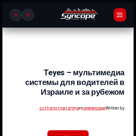
לדלג
לתוכן
Teyes – мультимедиа
системы для водителей в
Израиле и за рубежом
Written by
ronisyncope
in
טיפים ושדרוגים לרכב