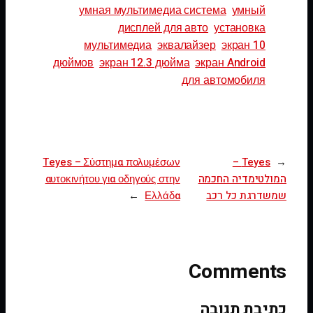
умная мультимедиа система
умный
дисплей для авто
установка
мультимедиа
эквалайзер
экран 10
дюймов
экран 12.3 дюйма
экран Android
для автомобиля
Teyes – Σύστημα πολυμέσων
Teyes –
←
המולטימדיה החכמה
αυτοκινήτου για οδηγούς στην
שמשדרגת כל רכב
Ελλάδα
→
Comments
כתיבת תגובה