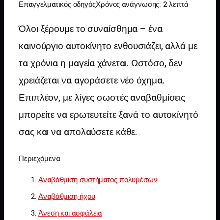
Επαγγελματικός οδηγός
Χρόνος ανάγνωσης: 2 λεπτά
Όλοι ξέρουμε το συναίσθημα – ένα
καινούργιο αυτοκίνητο ενθουσιάζει, αλλά με
τα χρόνια η μαγεία χάνεται. Ωστόσο, δεν
χρειάζεται να αγοράσετε νέο όχημα.
Επιπλέον, με λίγες σωστές αναβαθμίσεις
μπορείτε να ερωτευτείτε ξανά το αυτοκίνητό
σας και να απολαύσετε κάθε.
Περιεχόμενα
Αναβάθμιση συστήματος πολυμέσων
Αναβάθμιση ήχου
Άνεση και ασφάλεια