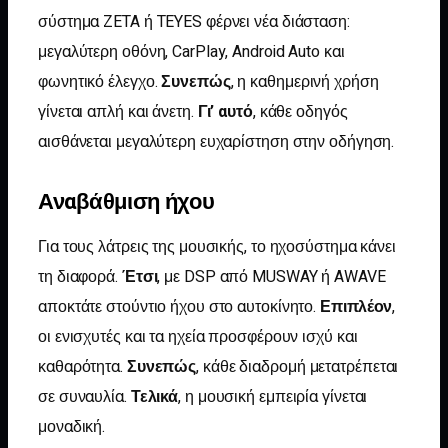
σύστημα ZETA ή TEYES φέρνει νέα διάσταση:
μεγαλύτερη οθόνη, CarPlay, Android Auto και
φωνητικό έλεγχο.
Συνεπώς
, η καθημερινή χρήση
γίνεται απλή και άνετη.
Γι’ αυτό
, κάθε οδηγός
αισθάνεται μεγαλύτερη ευχαρίστηση στην οδήγηση.
Αναβάθμιση ήχου
Για τους λάτρεις της μουσικής, το ηχοσύστημα κάνει
τη διαφορά.
Έτσι
, με DSP από MUSWAY ή AWAVE
αποκτάτε στούντιο ήχου στο αυτοκίνητο.
Επιπλέον
,
οι ενισχυτές και τα ηχεία προσφέρουν ισχύ και
καθαρότητα.
Συνεπώς
, κάθε διαδρομή μετατρέπεται
σε συναυλία.
Τελικά
, η μουσική εμπειρία γίνεται
μοναδική.