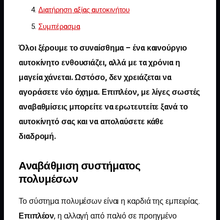
Διατήρηση αξίας αυτοκινήτου
Συμπέρασμα
Όλοι ξέρουμε το συναίσθημα – ένα καινούργιο
αυτοκίνητο ενθουσιάζει, αλλά με τα χρόνια η
μαγεία χάνεται. Ωστόσο, δεν χρειάζεται να
αγοράσετε νέο όχημα. Επιπλέον, με λίγες σωστές
αναβαθμίσεις μπορείτε να ερωτευτείτε ξανά το
αυτοκίνητό σας και να απολαύσετε κάθε
διαδρομή.
Αναβάθμιση συστήματος
πολυμέσων
Το σύστημα πολυμέσων είναι η καρδιά της εμπειρίας.
Επιπλέον
, η αλλαγή από παλιό σε προηγμένο