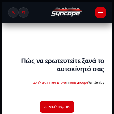
לדלג
לתוכן
Πώς να ερωτευτείτε ξανά το
αυτοκίνητό σας
Written by
ronisyncope
in
טיפים ושדרוגים לרכב