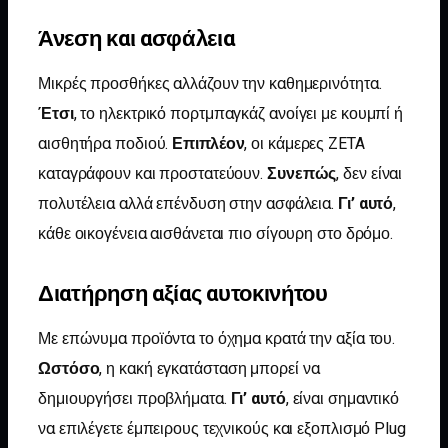
Άνεση και ασφάλεια
Μικρές προσθήκες αλλάζουν την καθημερινότητα.
Έτσι
, το ηλεκτρικό πορτμπαγκάζ ανοίγει με κουμπί ή
αισθητήρα ποδιού.
Επιπλέον
, οι κάμερες ZETA
καταγράφουν και προστατεύουν.
Συνεπώς
, δεν είναι
πολυτέλεια αλλά επένδυση στην ασφάλεια.
Γι’ αυτό
,
κάθε οικογένεια αισθάνεται πιο σίγουρη στο δρόμο.
Διατήρηση αξίας αυτοκινήτου
Με επώνυμα προϊόντα το όχημα κρατά την αξία του.
Ωστόσο
, η κακή εγκατάσταση μπορεί να
δημιουργήσει προβλήματα.
Γι’ αυτό
, είναι σημαντικό
να επιλέγετε έμπειρους τεχνικούς και εξοπλισμό Plug