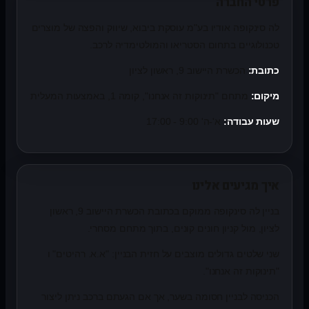
פרטי החברה
לה סינקופה אודיו בע"מ עוסקת ביבוא, שיווק והפצה של מוצרים
טכנולוגיים בתחום הסטריאו והמולטימדיה לרכב.
כתובת:
הכשרת היישוב 9, ראשון לציון
מיקום:
מתחם "תינוקות זה אנחנו", קומה 1, באמצעות המעלית
שעות עבודה:
א'-ה' 9:00 - 17:00
איך מגיעים אלינו
בניין לה סינקופה ממוקם בכתובת הכשרת היישוב 9, ראשון
לציון, מול קניון חונים קונים, בתוך מתחם מסחרי.
שני שלטים גדולים מוצבים על חזית הבניין: "א.א. רהיטים" ו
"תינוקות זה אנחנו".
הכניסה לבניין חסומה בשער, אך אם הגעתם ברכב ניתן ליצור