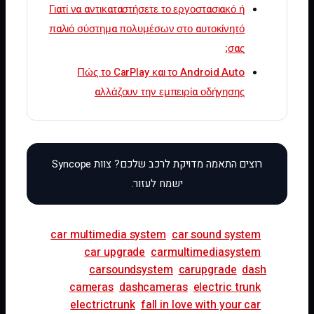
Γιατί να αντικαταστήσετε το εργοστασιακό ή
παλιό σύστημα πολυμέσων στο αυτοκίνητό
σας;
Πώς το CarPlay και το Android Auto
αλλάζουν την εμπειρία οδήγησης
car multimedia system
car sound system
car upgrade
carmultimediasystem
carsoundsystem
carupgrade
dash
cameras
dashcameras
electric trunk
electrictrunk
fall in love with your car