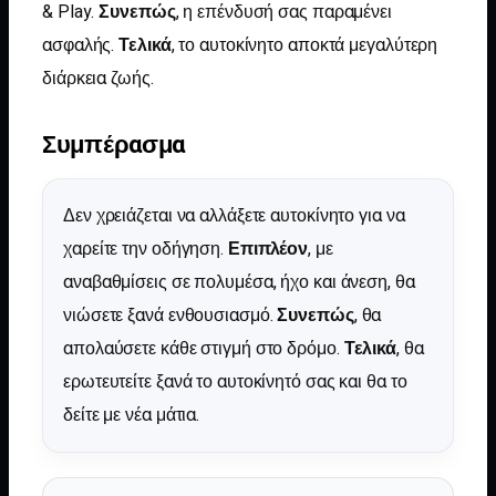
& Play.
Συνεπώς
, η επένδυσή σας παραμένει
ασφαλής.
Τελικά
, το αυτοκίνητο αποκτά μεγαλύτερη
διάρκεια ζωής.
Συμπέρασμα
Δεν χρειάζεται να αλλάξετε αυτοκίνητο για να
χαρείτε την οδήγηση.
Επιπλέον
, με
αναβαθμίσεις σε πολυμέσα, ήχο και άνεση, θα
νιώσετε ξανά ενθουσιασμό.
Συνεπώς
, θα
απολαύσετε κάθε στιγμή στο δρόμο.
Τελικά
, θα
ερωτευτείτε ξανά το αυτοκίνητό σας και θα το
δείτε με νέα μάτια.