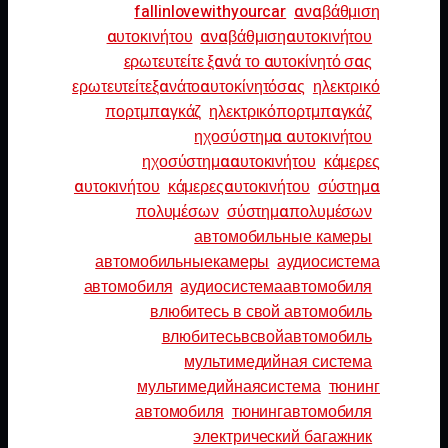
fallinlovewithyourcar
αναβάθμιση
αυτοκινήτου
αναβάθμισηαυτοκινήτου
ερωτευτείτε ξανά το αυτοκίνητό σας
ερωτευτείτεξανάτοαυτοκίνητόσας
ηλεκτρικό
πορτμπαγκάζ
ηλεκτρικόπορτμπαγκάζ
ηχοσύστημα αυτοκινήτου
ηχοσύστημααυτοκινήτου
κάμερες
αυτοκινήτου
κάμερεςαυτοκινήτου
σύστημα
πολυμέσων
σύστημαπολυμέσων
автомобильные камеры
автомобильныекамеры
аудиосистема
автомобиля
аудиосистемаавтомобиля
влюбитесь в свой автомобиль
влюбитесьвсвойавтомобиль
мультимедийная система
мультимедийнаясистема
тюнинг
автомобиля
тюнингавтомобиля
электрический багажник