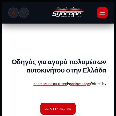
לדלג
לתוכן
Οδηγός για αγορά πολυμέσων
αυτοκινήτου στην Ελλάδα
Written by
ronisyncope
in
טיפים ושדרוגים לרכב