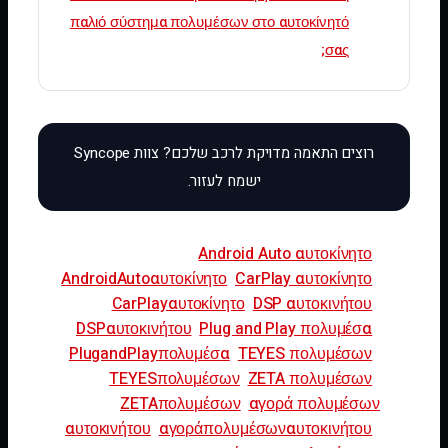
παλιό σύστημα πολυμέσων στο αυτοκίνητό
σας;
Android Auto αυτοκίνητο
AndroidAutoαυτοκίνητο
CarPlay αυτοκίνητο
CarPlayαυτοκίνητο
DSP αυτοκινήτου
DSPαυτοκινήτου
Plug and Play πολυμέσα
PlugandPlayπολυμέσα
TEYES πολυμέσων
TEYESπολυμέσων
‎ZETA πολυμέσων
ZETAπολυμέσων
αγορά πολυμέσων
αυτοκινήτου
αγοράπολυμέσωναυτοκινήτου