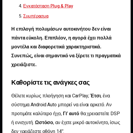
Εγκατάσταση Plug & Play
Συμπέρασμα
Η επιλογή πολυμέσων αυτοκινήτου δεν είναι
πάντα εύκολη. Επιπλέον, η αγορά έχει πολλά
μοντέλα και διαφορετικά χαρακτηριστικά.
Συνεπώς, είναι σημαντικό να ξέρετε τι πραγματικά
χρειάζεστε.
Καθορίστε τις ανάγκες σας
Θέλετε κυρίως πλοήγηση και CarPlay;
Έτσι
, ένα
σύστημα Android Auto μπορεί να είναι αρκετό. Αν
προτιμάτε καλύτερο ήχο,
Γι’ αυτό
θα χρειαστείτε DSP
ή ενισχυτή.
Ωστόσο
, αν έχετε μικρό αυτοκίνητο, ίσως
δεν χρειάζεστε οθόνη 14’’.