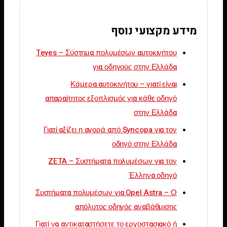
מידע מקצועי נוסף
Teyes – Σύστημα πολυμέσων αυτοκινήτου
για οδηγούς στην Ελλάδα
Κάμερα αυτοκινήτου – γιατί είναι
απαραίτητος εξοπλισμός για κάθε οδηγό
στην Ελλάδα
Γιατί αξίζει η αγορά από Syncopa για τον
οδηγό στην Ελλάδα
ZETA – Συστήματα πολυμέσων για τον
Έλληνα οδηγό
Συστήματα πολυμέσων για Opel Astra – Ο
απόλυτος οδηγός αναβάθμισης
Γιατί να αντικαταστήσετε το εργοστασιακό ή