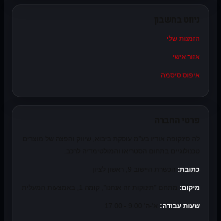
ניווט בחשבון
הזמנות שלי
אזור אישי
איפוס סיסמה
פרטי החברה
לה סינקופה אודיו בע"מ עוסקת ביבוא, שיווק והפצה של מוצרים
טכנולוגיים בתחום הסטריאו והמולטימדיה לרכב.
כתובת:
הכשרת היישוב 9, ראשון לציון
מיקום:
מתחם "תינוקות זה אנחנו", קומה 1, באמצעות המעלית
שעות עבודה:
א'-ה' 9:00 - 17:00