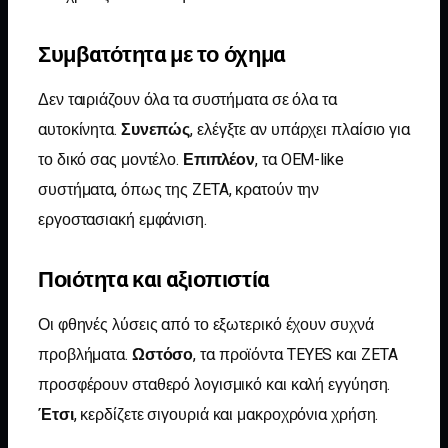
Συμβατότητα με το όχημα
Δεν ταιριάζουν όλα τα συστήματα σε όλα τα
αυτοκίνητα.
Συνεπώς
, ελέγξτε αν υπάρχει πλαίσιο για
το δικό σας μοντέλο.
Επιπλέον
, τα OEM-like
συστήματα, όπως της ZETA, κρατούν την
εργοστασιακή εμφάνιση.
Ποιότητα και αξιοπιστία
Οι φθηνές λύσεις από το εξωτερικό έχουν συχνά
προβλήματα.
Ωστόσο
, τα προϊόντα TEYES και ZETA
προσφέρουν σταθερό λογισμικό και καλή εγγύηση.
Έτσι
, κερδίζετε σιγουριά και μακροχρόνια χρήση.