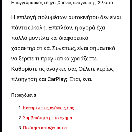
Επαγγελματικός οδηγός
Χρόνος ανάγνωσης: 2 λεπτά
Η επιλογή πολυμέσων αυτοκινήτου δεν είναι
πάντα εύκολη. Επιπλέον, η αγορά έχει
πολλά μοντέλα και διαφορετικά
χαρακτηριστικά. Συνεπώς, είναι σημαντικό
να ξέρετε τι πραγματικά χρειάζεστε.
Καθορίστε τις ανάγκες σας Θέλετε κυρίως
πλοήγηση και CarPlay; Έτσι, ένα.
Περιεχόμενα
Καθορίστε τις ανάγκες σας
Συμβατότητα με το όχημα
Ποιότητα και αξιοπιστία