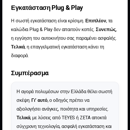
Εγκατάσταση Plug & Play
Η σωστή εγκατάσταση είναι κρίσιμη.
Επιπλέον
, τα
καλώδια Plug & Play δεν απαιτούν κοπές.
Συνεπώς
,
η εγγύηση του αυτοκινήτου σας παραμένει ασφαλής.
Τελικά
, η επαγγελματική εγκατάσταση κάνει τη
διαφορά.
Συμπέρασμα
Η αγορά πολυμέσων στην Ελλάδα θέλει σωστή
σκέψη.
Γι’ αυτό
, ο οδηγός πρέπει να
αξιολογήσει ανάγκες, ποιότητα και υπηρεσίες.
Τελικά
, με λύσεις από TEYES ή ZETA αποκτά
σύγχρονη τεχνολογία, ασφαλή εγκατάσταση και