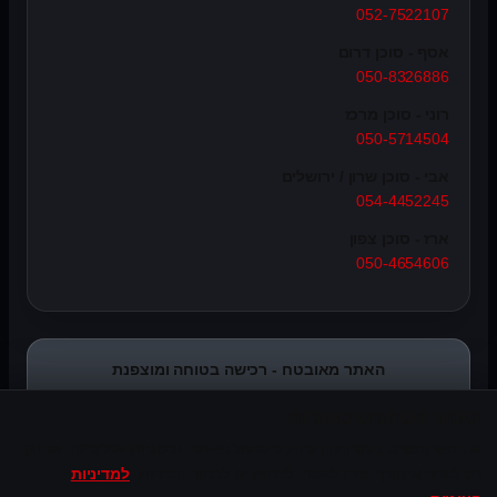
052-7522107
אסף - סוכן דרום
050-8326886
רוני - סוכן מרכז
050-5714504
אבי - סוכן שרון / ירושלים
054-4452245
ארז - סוכן צפון
050-4654606
האתר מאובטח - רכישה בטוחה ומוצפנת
האתר משתמש בעוגיות
אנו משתמשים בעוגיות חיוניות לתפעול האתר, ובעוגיות אנליטיקה ושיווק
רק לאחר אישורך. ניתן לאשר, לדחות או לבחור הגדרות.
למדיניות