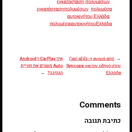
εγκατάσταση πολυμέσων
εγκατάστασηπολυμέσων
πολυμέσα
αυτοκινήτου Ελλάδα
πολυμέσααυτοκινήτουΕλλάδα
←
Γιατί αξίζει η αγορά από
איך CarPlay ו־Android
Syncopa για τον οδηγό στην
Auto משנים את חוויית
Ελλάδα
הנהיגה?
→
Comments
כתיבת תגובה