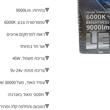
🔻בהירות: 9000Lm
🔻טמפרטורת צבע: 6000K
🔻ראות למרחקים ארוכים
🔻אור חד במיוחד
🔻צריכת חשמל: 45W
🔻צריכת מתח: 9v-24v
🔻עמיד מאוד, מעל 30000 שעות עבודה
🔻 חסכוני מאוד באנרגיה
הטבעה והחלפה קלה ומהירה