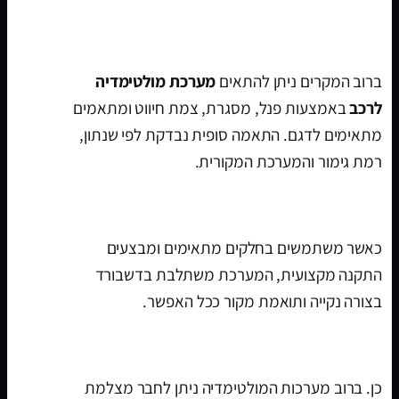
האם מערכת מולטימדיה מתאימה לפורשה
פנמרה 2009-2016 עם CarPlay?
ברוב המקרים ניתן להתאים
מערכת מולטימדיה
לרכב
באמצעות פנל, מסגרת, צמת חיווט ומתאמים
מתאימים לדגם. התאמה סופית נבדקת לפי שנתון,
רמת גימור והמערכת המקורית.
האם ההתקנה נראית מקורית?
כאשר משתמשים בחלקים מתאימים ומבצעים
התקנה מקצועית, המערכת משתלבת בדשבורד
בצורה נקייה ותואמת מקור ככל האפשר.
האם אפשר לחבר מצלמת רוורס?
כן. ברוב מערכות המולטימדיה ניתן לחבר מצלמת