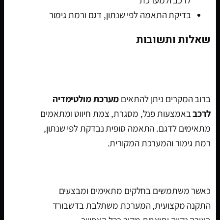
בדיקת התאמה לפי שנתון, דגם ורמת גימור
שאלות ותשובות
האם מערכת מולטימדיה מתאימה לטויוטה ראב
4 היברידית 2019-2025 מסך 13 אינץ?
ברוב המקרים ניתן להתאים
מערכת מולטימדיה
לרכב
באמצעות פנל, מסגרת, צמת חיווט ומתאמים
מתאימים לדגם. התאמה סופית נבדקת לפי שנתון,
רמת גימור והמערכת המקורית.
האם ההתקנה נראית מקורית?
כאשר משתמשים בחלקים מתאימים ומבצעים
התקנה מקצועית, המערכת משתלבת בדשבורד
בצורה נקייה ותואמת מקור ככל האפשר.