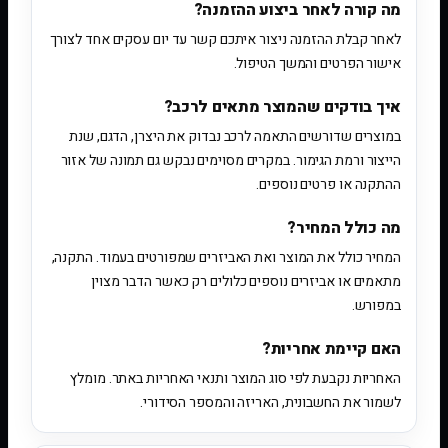
מה קורה לאחר ביצוע ההזמנה?
לאחר קבלת ההזמנה ניצור איתכם קשר עד יום עסקים אחד לצורך
אישור הפרטים והמשך הטיפול.
איך בודקים שהמוצר מתאים לרכב?
במוצרים שדורשים התאמה לרכב נבדוק את היצרן, הדגם, שנת
הייצור ורמת הגימור. במקרים מסוימים נבקש גם תמונה של אזור
ההתקנה או פרטים נוספים.
מה כולל המחיר?
המחיר כולל את המוצר ואת האביזרים שמפורטים בעמוד. התקנה,
מתאמים או אביזרים נוספים כלולים רק כאשר הדבר מצוין
במפורש.
האם קיימת אחריות?
האחריות נקבעת לפי סוג המוצר ותנאי האחריות באתר. מומלץ
לשמור את החשבונית, האריזה והמספר הסידורי.