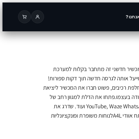
נחנו?
 מציגה פותח אוודי A4L! מכשיר חדשני זה מתחבר בקלות למערכת
יעל אותה לגרסה חדשה תוך דקות ספורות!
חלפת רכיבים, פשוט חברו את המכשיר ליציאת
העבודה בעצמו.פתחו את הדלת למגוון רחב של
אפליקציות, כולל YouTube, Waze WhatsApp, Netflix ועוד. שדרג את
חווית הנהיגה שלך היום עם פותח אוודי A4Lלנוחות משופרת ופונקציונליות