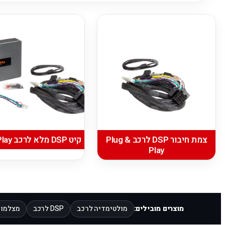
צמת חיבור DSP לרכב Plug &
קיט DSP מלא לרכב Plug & Play
Play
מוצרים מובילים:
מולטימדיה לרכב
DSP לרכב
מצלמות