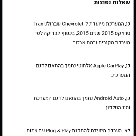
שאלות נפוצות
האם המערכת מתאימה לרכב שלי?
כן, המערכת מיועדת ל-Chevrolet שברולט Trax
טראקס 2015 שנים 2015, בכפוף לבדיקה לפי
מערכת מקורית ורמת אבזור.
האם יש Apple CarPlay אלחוטי?
כן, Apple CarPlay אלחוטי נתמך בהתאם לדגם
המערכת.
האם יש Android Auto?
כן, Android Auto נתמך בהתאם לדגם המערכת
וסוג הטלפון.
האם צריך לחתוך חוטים?
לא. הערכה מיועדת להתקנת Plug & Play עם צמות