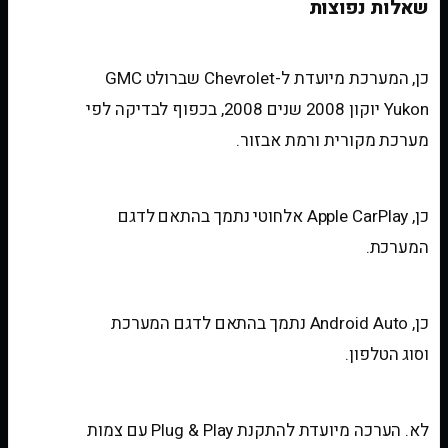
שאלות נפוצות
האם המערכת מתאימה לרכב שלי?
כן, המערכת מיועדת ל-Chevrolet שברולט GMC
Yukon יוקון 2008 שנים 2008, בכפוף לבדיקה לפי
מערכת מקורית ורמת אבזור.
האם יש Apple CarPlay אלחוטי?
כן, Apple CarPlay אלחוטי נתמך בהתאם לדגם
המערכת.
האם יש Android Auto?
כן, Android Auto נתמך בהתאם לדגם המערכת
וסוג הטלפון.
האם צריך לחתוך חוטים?
לא. הערכה מיועדת להתקנת Plug & Play עם צמות