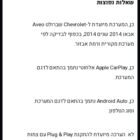
שאלות נפוצות
האם המערכת מתאימה לרכב שלי?
כן, המערכת מיועדת ל-Chevrolet שברולט Aveo
אבאו 2014 שנים 2014, בכפוף לבדיקה לפי
מערכת מקורית ורמת אבזור.
האם יש Apple CarPlay אלחוטי?
כן, Apple CarPlay אלחוטי נתמך בהתאם לדגם
המערכת.
האם יש Android Auto?
כן, Android Auto נתמך בהתאם לדגם המערכת
וסוג הטלפון.
האם צריך לחתוך חוטים?
לא. הערכה מיועדת להתקנת Plug & Play עם צמות