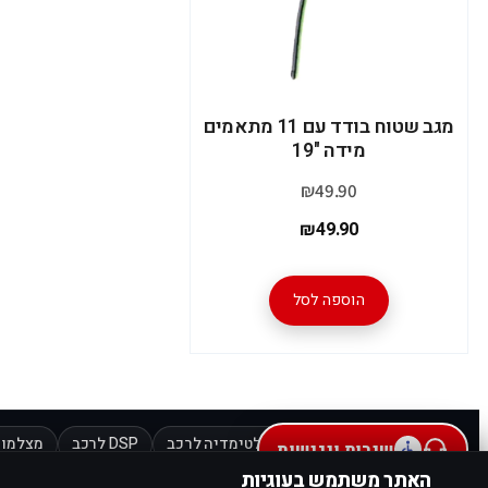
מגב שטוח בודד עם 11 מתאמים
מידה "19
₪
49.90
₪
49.90
הוספה לסל
מוצרים מובילים:
מולטימדיה לרכב
DSP לרכב
מצלמות
שירות ונגישות
האתר משתמש בעוגיות