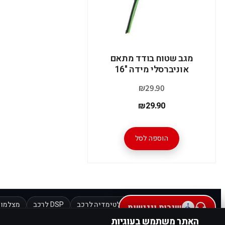
מגב שטוח בודד מתאם
אוניברסלי מידה "16
₪
29.90
₪
29.90
הוספה לסל
מוצרים מובילים:
מולטימדיה לרכב
DSP לרכב
מצלמות
שירות ונגישות
האתר משתמש בעוגיות