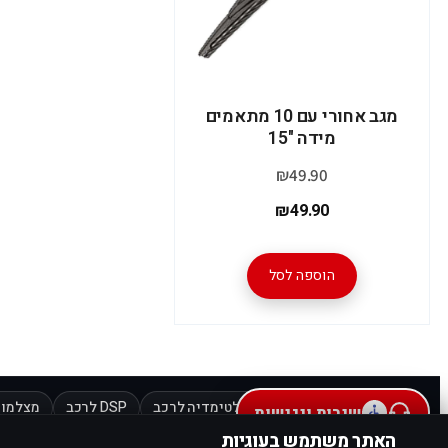
מגב אחורי עם 10 מתאמים
מידה "15
₪
49.90
₪
49.90
הוספה לסל
מוצרים מובילים:
מולטימדיה לרכב
DSP לרכב
מצלמות
שירות ונגישות
האתר משתמש בעוגיות