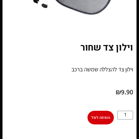
וילון צד שחור
וילון צד להצללה שמשה ברכב
₪
9.90
הוספה לסל
[woobt]