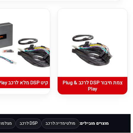
צמת חיבור DSP לרכב Plug &
קיט DSP מלא לרכב Plug & Play
Play
מוצרים מובילים:
מולטימדיה לרכב
DSP לרכב
מצלמות