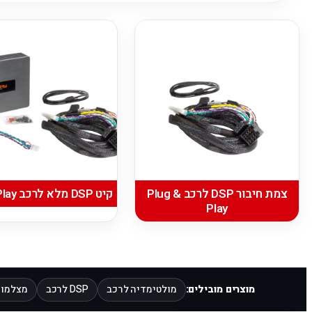
צמת חיבור DSP לרכב Plug &
קיט DSP מלא לרכב Plug & Play
Play
מוצרים מובילים:
מולטימדיה לרכב
DSP לרכב
מצלמות