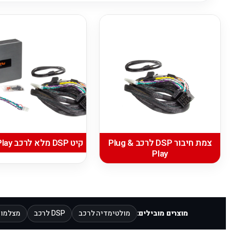
צמת חיבור DSP לרכב Plug &
קיט DSP מלא לרכב Plug & Play
Play
מוצרים מובילים:
מולטימדיה לרכב
DSP לרכב
מצלמות