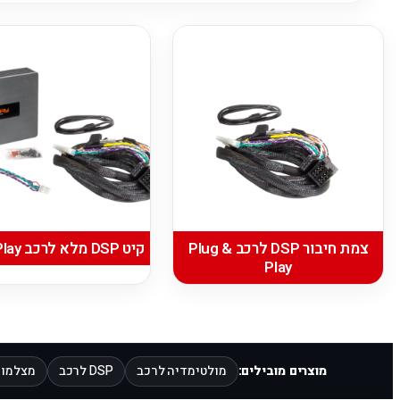
צמת חיבור DSP לרכב Plug &
קיט DSP מלא לרכב Plug & Play
Play
מוצרים מובילים:
מולטימדיה לרכב
DSP לרכב
מצלמות