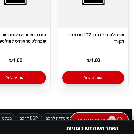
שברולט סילברדו LTZ עם מגבר
הסבר חיבור מצלמת רוורס
מקורי
שברולט טראוורס למולטי
₪
1.00
₪
1.00
הוספה לסל
הוספה לסל
מוצרים מובילים:
מולטימדיה לרכב
DSP לרכב
מצלמות
שירות ונגישות
האתר משתמש בעוגיות