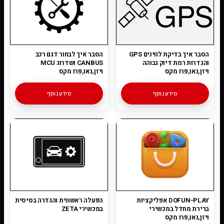
הסבר איך בדיקת לווינים GPS
הסבר איך לבחור דגם רכב
והגדרות רמת דיוק גבוהה
CANBUS ושדרוג MCU
ויזן,נאו,פרו מקס
ויזן,נאו,פרו מקס
מידע נוסף
מידע נוסף
DOFUN-PLAY אפליקציות
הפעלה ראשונית והגדרה בסיסית
ברירת מחדל במכשירי
במכשירי ZETA
ויזן,נאו,פרו מקס